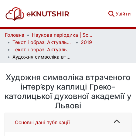
(c
Увійти
Головна
Наукова періодика | Scientific periodicals
Текст і образ: Актуальні проблеми історії мистецтва | Text and Image: Essential Problems in Art History
2019
Текст і образ: Актуальні проблеми історії мистецтва. Вип. 2(8)
Художня символіка втраченого інтер’єру каплиці Греко-католицької духовної академії у Львові
Художня символіка втраченого
інтер’єру каплиці Греко-
католицької духовної академії у
Львові
Основні дані публікації