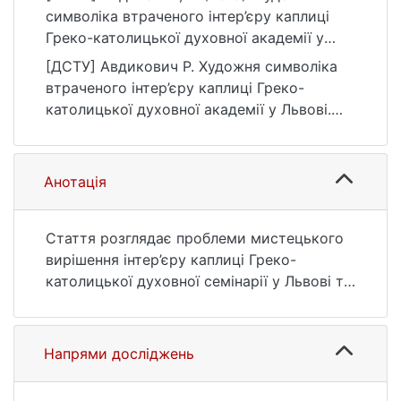
символіка втраченого інтер’єру каплиці
Греко-католицької духовної академії у
Львові. Текст і образ: Актуальні проблеми
[ДСТУ] Авдикович Р. Художня символіка
історії мистецтва, 2(8), 99–115.
втраченого інтер’єру каплиці Греко-
https://doi.org/10.17721/2519-4801.2019.2.06
католицької духовної академії у Львові.
Текст і образ: Актуальні проблеми історії
мистецтва. 2019. Т. 2, № 8. С. 99—115. DOI:
10.17721/2519-4801.2019.2.06 (дата
Анотація
звернення: 25.07.2026).
Стаття розглядає проблеми мистецького
вирішення інтер’єру каплиці Греко-
католицької духовної семінарії у Львові та
його змістове наповнення після руйнувань
храму в ході військових подій 1918 р.
Уявлення про особливості оновлення
Напрями досліджень
сакрального середовища дають дописи y
пресі журналістів, щo прибули на