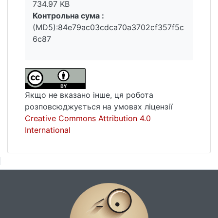
робіт в каплиці. Подано інтерпретацію
734.97 KB
візантійського стилю в тогочасному
Контрольна сума :
релігійному мистецтві, а також міркування
(MD5):84e79ac03cdca70a3702cf357f5c
окремих представників духовних і
6c87
мистецьких інтелектуальних середовищ
щодо потреби й доречності його
застосування.
Якщо не вказано інше, ця робота
розповсюджується на умовах ліцензії
Creative Commons Attribution 4.0
International