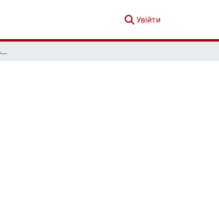
(current)
Увійти
Текст і образ: Актуальні проблеми історії мистецтва. Вип. 2(8)