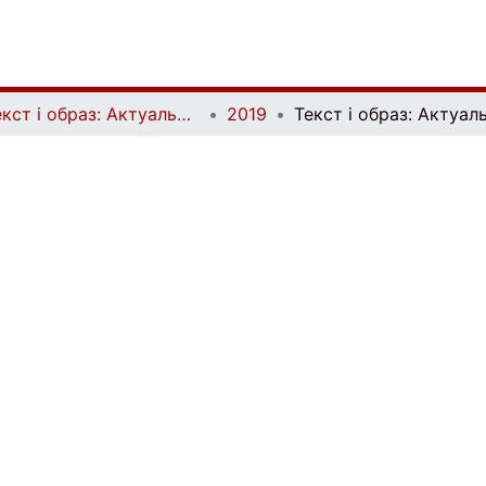
Текст і образ: Актуальні проблеми історії мистецтва | Text and Image: Essential Problems in Art History
2019