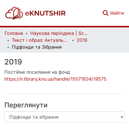
(c
Увійти
Головна
Наукова періодика | Scientific periodicals
Текст і образ: Актуальні проблеми історії мистецтва | Text and Image: Essential Problems in Art History
2019
Підфонди та Зібрання
2019
Постійне посилання на фонд
https://ir.library.knu.ua/handle/15071834/19575
Переглянути