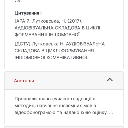
73
Цитування :
[APA 7] Лутковська, Н. (2017).
АУДІОВІЗУАЛЬНА СКЛАДОВА В ЦИКЛІ
ФОРМУВАННЯ ІНШОМОВНОЇ
КОМУНІКАТИВНОЇ КОМПЕТЕНТНОСТІ У
[ДСТУ] Лутковська Н. АУДІОВІЗУАЛЬНА
МОНОЛОГІЧНОМУ МОВЛЕННІ СТУДЕНТІВ
СКЛАДОВА В ЦИКЛІ ФОРМУВАННЯ
НЕМОВНИХ СПЕЦІАЛЬНОСТЕЙ НА
ІНШОМОВНОЇ КОМУНІКАТИВНОЇ
ЗАСАДАХ ІМПЛІЦИТНОЇ ПРОФЕСІЙНОЇ
КОМПЕТЕНТНОСТІ У МОНОЛОГІЧНОМУ
ОРІЄНТАЦІЇ. ARS LINGUODIDACTICAE, (1),
МОВЛЕННІ СТУДЕНТІВ НЕМОВНИХ
62–73. https://doi.org/10.17721/2663-
СПЕЦІАЛЬНОСТЕЙ НА ЗАСАДАХ
Анотація
0303.2017.1.10
ІМПЛІЦИТНОЇ ПРОФЕСІЙНОЇ ОРІЄНТАЦІЇ.
ARS LINGUODIDACTICAE. 2017. № 1. С. 62—
73. DOI: 10.17721/2663-0303.2017.1.10 (дата
Проаналізовано сучасні тенденції в
звернення: 25.07.2026).
методиці навчання іноземних мов з
відеофонограмою та надано їхню оцінку. З
урахуванням здобутків науковців у цій
галузі та наших досліджень