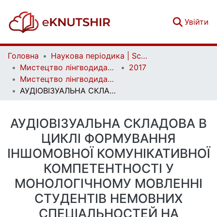
(c
Увійти
Головна
Наукова періодика | Scientific periodicals
Мистецтво лінгводидактики | Ars Linguodidacticae
2017
Мистецтво лінгводидактики. Випуск 1
АУДІОВІЗУАЛЬНА СКЛАДОВА В ЦИКЛІ ФОРМУВАННЯ ІНШОМОВНОЇ КОМУНІКАТИВНОЇ КОМПЕТЕНТНОСТІ У МОНОЛОГІЧНОМУ МОВЛЕННІ СТУДЕНТІВ НЕМОВНИХ СПЕЦІАЛЬНОСТЕЙ НА ЗАСАДАХ ІМПЛІЦИТНОЇ ПРОФЕСІЙНОЇ ОРІЄНТАЦІЇ
АУДІОВІЗУАЛЬНА СКЛАДОВА В
ЦИКЛІ ФОРМУВАННЯ
ІНШОМОВНОЇ КОМУНІКАТИВНОЇ
КОМПЕТЕНТНОСТІ У
МОНОЛОГІЧНОМУ МОВЛЕННІ
СТУДЕНТІВ НЕМОВНИХ
СПЕЦІАЛЬНОСТЕЙ НА