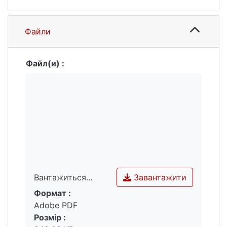
Файли
Файл(и) :
Завантажити
Вантажиться...
Формат :
Вантажиться...
Adobe PDF
Розмір :