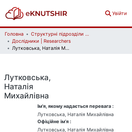
(c
Увійти
Головна
Структурні підрозділи Київського національного університету імені Тараса Шевченка та Організації | Faculties, Institutes and Departments of Taras Shevchenko National University of Kyiv and Organizations
Дослідники | Researchers
Лутковська, Наталія Михайлівна
Лутковська,
Наталія
Михайлівна
Ім'я, якому надається перевага :
Лутковська, Наталія Михайлівна
Офіційне ім’я :
Лутковська, Наталія Михайлівна