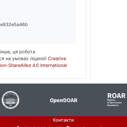
9e932e5a46b
інше, ця робота
я на умовах ліцензії
Creative
on-ShareAlike 4.0 International
Контакти