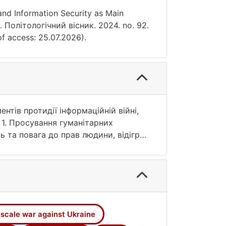
nd Information Security as Main
. Політологічний вісник. 2024. no. 92.
f access: 25.07.2026).
нтів протидії інформаційній війні,
 1. Просування гуманітарних
ь та повага до прав людини, відіграє
грам, які сприяють взаєморозумінню
безпечення прав і свобод громадян:
а свободи слова, права на
ищення медіаграмотності населення,
цій. 5. Міжнародна співпраця та
ами в гуманітарній політиці та
l-scale war against Ukraine
помоги та підтримки тим, хто