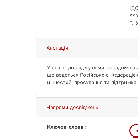
[ДС
Asp
P. 
Анотація
У статті досліджуються засадничі ас
що ведеться Російською Федерацією 
цінностей: просування та підтримка 
проактивну роль для держави; 2. Роз
та взаємоповазі між різними культу
влада має взяти на себе відповідаль
Напрями досліджень
інформацію та приватність; 4. Підви
мають вирішальне значення. люди з 
дипломатія: спільні зусилля та дипл
Ключові слова :
h
протидії інформаційній агресії. 6. 