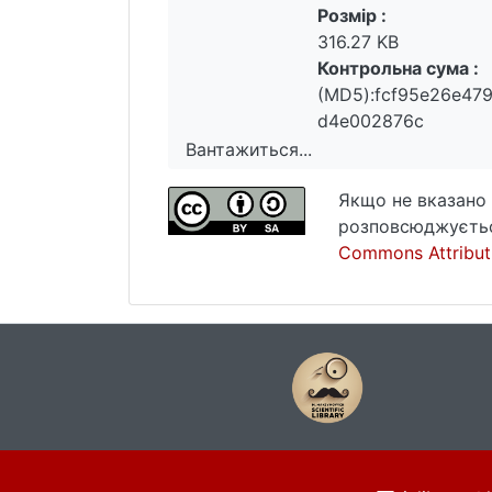
Розмір :
316.27 KB
Контрольна сума :
(MD5):fcf95e26e47
d4e002876c
Вантажиться...
Вантажиться...
Якщо не вказано 
розповсюджуєтьс
Commons Attributi