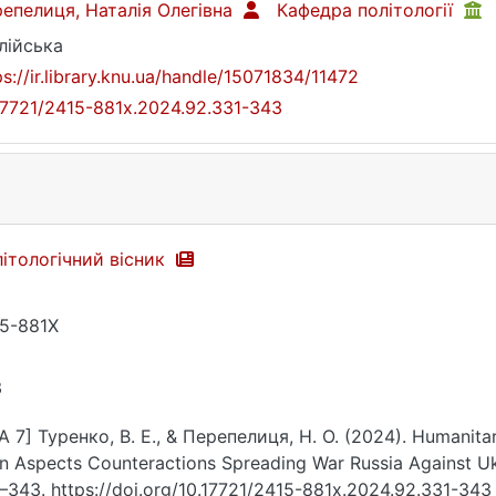
епелиця, Наталія Олегівна
Кафедра політології
лійська
ps://ir.library.knu.ua/handle/15071834/11472
17721/2415-881x.2024.92.331-343
ітологічний вісник
5-881X
3
A 7] Туренко, В. Е., & Перепелиця, Н. О. (2024). Humanitar
n Aspects Counteractions Spreading War Russia Against Uk
–343. https://doi.org/10.17721/2415-881x.2024.92.331-343