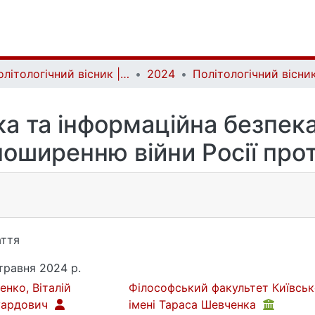
Політологічний вісник | Politology bulletin
2024
ка та інформаційна безпека
поширенню війни Росії про
ття
травня 2024 р.
енко, Віталій
Філософський факультет Київськ
уардович
імені Тараса Шевченка