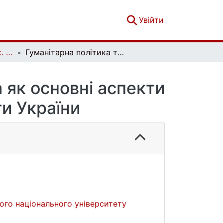
(current)
Увійти
Політологічний вісник. Випуск 92
Гуманітарна політика та інформаційна безпека як основні аспекти протидії поширенню війни Росії проти України
 як основні аспекти
ти України
ого національного університету