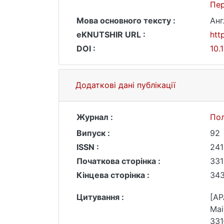
Пер
Мова основного тексту :
Анг
eKNUTSHIR URL :
htt
DOI :
10.
Додаткові дані публікації
Журнал :
Пол
Випуск :
92
ISSN :
241
Початкова сторінка :
331
Кінцева сторінка :
34
Цитування :
[AP
Mai
331