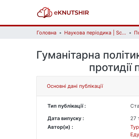
Головна
Наукова періодика | Scientific periodicals
Гуманітарна політи
протидії 
Основні дані публікації
Тип публікації :
Ста
Дата випуску :
27 
Автор(и) :
Тур
Ед