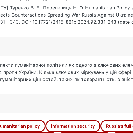
ТУ] Туренко В. Е., Перепелиця Н. О. Humanitarian Policy a
ects Counteractions Spreading War Russia Against Ukraine
331—343. DOI: 10.17721/2415-881x.2024.92.331-343 (date o
пекти гуманітарної політики як одного з ключових елеме
проти України. Кілька ключових міркувань у цій сфері:
гуманітарних цінностей, таких як толерантність, рівніст
виток освітніх та культурних ініціатив: реалізація про
рами та національностями, має важливе значення. 3. За
ність за захист фундаментальних прав і свобод, зокрем
щення медіаграмотності: ініціативи, спрямовані на підв
підвищеною медіаграмотністю менш схильні до маніпуля
оматичні зусилля необхідні для обміну кращими практик
umanitarian policy
information security
Russia’s ful
Надання гуманітарної допомоги: надання гуманітарної до