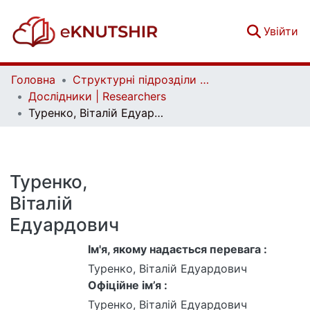
(c
Увійти
Головна
Структурні підрозділи Київського національного університету імені Тараса Шевченка та Організації | Faculties, Institutes and Departments of Taras Shevchenko National University of Kyiv and Organizations
Дослідники | Researchers
Туренко, Віталій Едуардович
Туренко,
Віталій
Едуардович
Ім'я, якому надається перевага :
Туренко, Віталій Едуардович
Офіційне ім’я :
Туренко, Віталій Едуардович