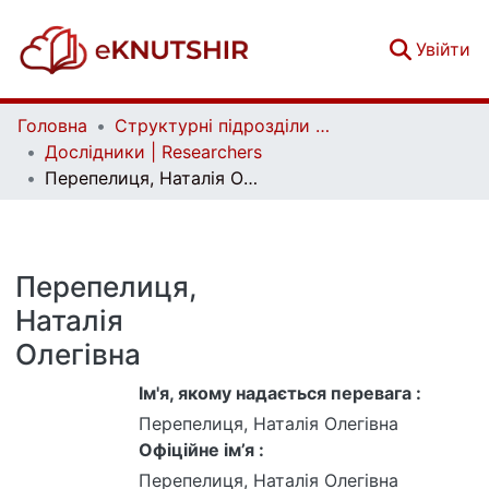
(c
Увійти
Головна
Структурні підрозділи Київського національного університету імені Тараса Шевченка та Організації | Faculties, Institutes and Departments of Taras Shevchenko National University of Kyiv and Organizations
Дослідники | Researchers
Перепелиця, Наталія Олегівна
Перепелиця,
Наталія
Олегівна
Ім'я, якому надається перевага :
Перепелиця, Наталія Олегівна
Офіційне ім’я :
Перепелиця, Наталія Олегівна