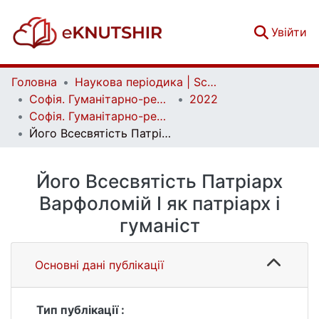
(c
Увійти
Головна
Наукова періодика | Scientific periodicals
Софія. Гуманітарно-релігієзнавчий вісник | Sophia. Human and Religious Studies Bulletin
2022
Софія. Гуманітарно-релігієзнавчий вісник. № 1 (19)
Його Всесвятість Патріарх Варфоломій І як патріарх і гуманіст
Його Всесвятість Патріарх
Варфоломій І як патріарх і
гуманіст
Основні дані публікації
Тип публікації :