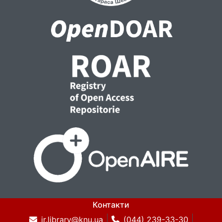
Контакти
ir.library@knu.ua
(044) 239-33-30