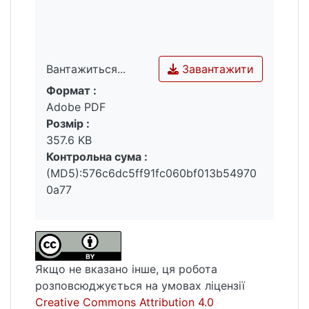
конфесіями.
Завантажити
Вантажиться...
Формат :
Вантажиться...
Adobe PDF
Розмір :
357.6 KB
Контрольна сума :
(MD5):576c6dc5ff91fc060bf013b54970
0a77
Якщо не вказано інше, ця робота
розповсюджується на умовах ліцензії
Creative Commons Attribution 4.0