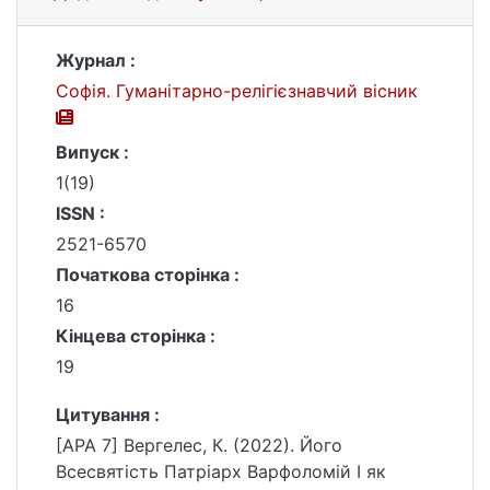
Журнал :
Софія. Гуманітарно-релігієзнавчий вісник
Випуск :
1(19)
ISSN :
2521-6570
Початкова сторінка :
16
Кінцева сторінка :
19
Цитування :
[APA 7] Вергелес, К. (2022). Його
Всесвятість Патріарх Варфоломій І як