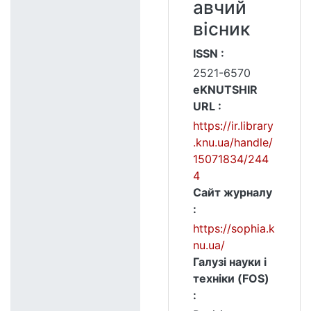
авчий
вісник
ISSN :
2521-6570
eKNUTSHIR
URL :
https://ir.library
.knu.ua/handle/
15071834/244
4
Сайт журналу
:
https://sophia.k
nu.ua/
Галузі науки і
техніки (FOS)
: