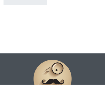
а (роль релігії
в сучасному
соціокультурн
ому просторі;
проблеми
релігійної
безпеки,
лінгвістичного
релігієзнавств
а, психології
та правології
релігії,
релігієзнавчої
експертизи;
роль релігії в
контексті
сучасних
природничо-
наукових