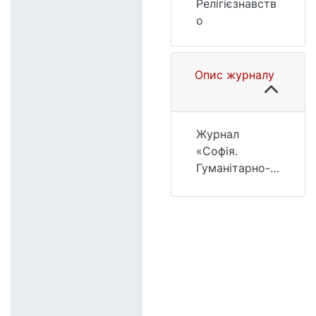
Релігієзнавств
о
Опис журналу
Журнал
«Софія.
Гуманітарно-
релігієзнавчий
вісник»
нерозривно
пов’язаний з
кафедрою
релігієзнавств
а
філософського