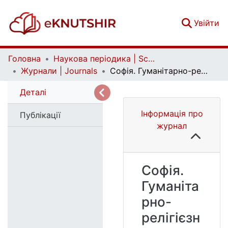
(c
Увійти
Головна
Наукова періодика | Scientific periodicals
Журнали | Journals
Софія. Гуманітарно-релігієзнавчий вісник
Деталі
Інформація про
Публікації
журнал
Софія.
Гуманіта
рно-
релігієзн