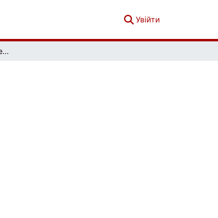
(current)
Увійти
Софія. Гуманітарно-релігієзнавчий вісник. № 1 (19)