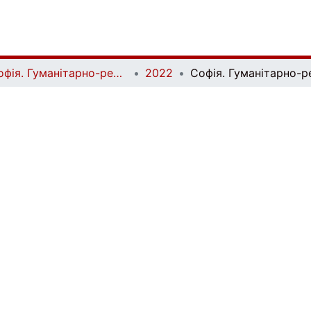
Софія. Гуманітарно-релігієзнавчий вісник | Sophia. Human and Religious Studies Bulletin
2022