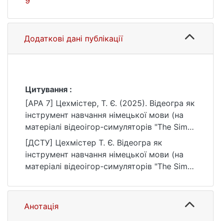
9
Додаткові дані публікації
Цитування :
[APA 7] Цехмістер, Т. Є. (2025). Відеогра як
інструмент навчання німецької мови (на
матеріалі відеоігор-симуляторів "The Sims"
та "Stardew Valley" [Магістерська робота,
[ДСТУ] Цехмістер Т. Є. Відеогра як
Київський національний університет імені
інструмент навчання німецької мови (на
Тараса Шевченка]. eKNUTSHIR.
матеріалі відеоігор-симуляторів "The Sims"
https://ir.library.knu.ua/handle/15071834/1406
та "Stardew Valley" : кваліфікаційна робота
9
магістра : 035 Філологія / наук. кер. А. Л.
Міщенко. Київ, 2025. 118 с. URL:
Анотація
https://ir.library.knu.ua/handle/15071834/1406