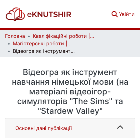
(c
Увійти
Головна
Кваліфікаційні роботи | Qualifying works
Магістерські роботи | Master's theses
Відеогра як інструмент навчання німецької мови (на матеріалі відеоігор-симуляторів "The Sims" та "Stardew Valley"
Відеогра як інструмент
навчання німецької мови (на
матеріалі відеоігор-
симуляторів "The Sims" та
"Stardew Valley"
Основні дані публікації