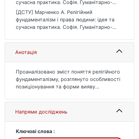
сучасна практика. Софія. Гуманітарно-
релігієзнавчий вісник, (1(19)), 27–32.
[ДСТУ] Марченко А. Релігійний
https://doi.org/10.17721/sophia.2022.19.6
фундаменталізм і права людини: ідея та
сучасна практика. Софія. Гуманітарно-
релігієзнавчий вісник. 2022. № 1(19). С. 27
—32. DOI: 10.17721/sophia.2022.19.6 (дата
звернення: 25.07.2026).
Анотація
Проаналізовано зміст поняття релігійного
фундаменталізму, розглянуто особливості
позиціонування та форми вияву
позначуваного ним феномена в
соціокультурному просторі сучасного
світу; досліджено специфіку взаємозв'язку
Напрями досліджень
й наявних принципових суперечностей
між фундаменталістськими ідеями і
практиками та ідеєю прав людини і
Ключові слова :
шляхами їхнього відстоювання. Зроблено