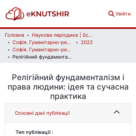
(c
Увійти
Головна
Наукова періодика | Scientific periodicals
Софія. Гуманітарно-релігієзнавчий вісник | Sophia. Human and Religious Studies Bulletin
2022
Софія. Гуманітарно-релігієзнавчий вісник. № 1 (19)
Релігійний фундаменталізм і права людини: ідея та сучасна практика
Релігійний фундаменталізм і
права людини: ідея та сучасна
практика
Основні дані публікації
Тип публікації :