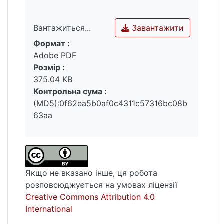
Завантажити
Вантажиться...
Формат :
Вантажиться...
Adobe PDF
Розмір :
375.04 KB
Контрольна сума :
(MD5):0f62ea5b0af0c4311c57316bc08b
63aa
Якщо не вказано інше, ця робота
розповсюджується на умовах ліцензії
Creative Commons Attribution 4.0
International