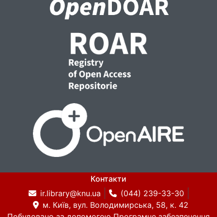
Контакти
ir.library@knu.ua
(044) 239-33-30
м. Київ, вул. Володимирська, 58, к. 42
Побудовано за допомогою
Програмне забезпечення