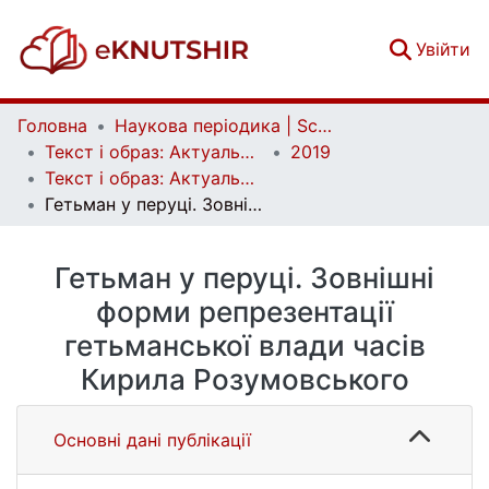
(c
Увійти
Головна
Наукова періодика | Scientific periodicals
Текст і образ: Актуальні проблеми історії мистецтва | Text and Image: Essential Problems in Art History
2019
Текст і образ: Актуальні проблеми історії мистецтва. Вип. 2(8)
Гетьман у перуці. Зовнішні форми репрезентації гетьманської влади часів Кирила Розумовського
Гетьман у перуці. Зовнішні
форми репрезентації
гетьманської влади часів
Кирила Розумовського
Основні дані публікації