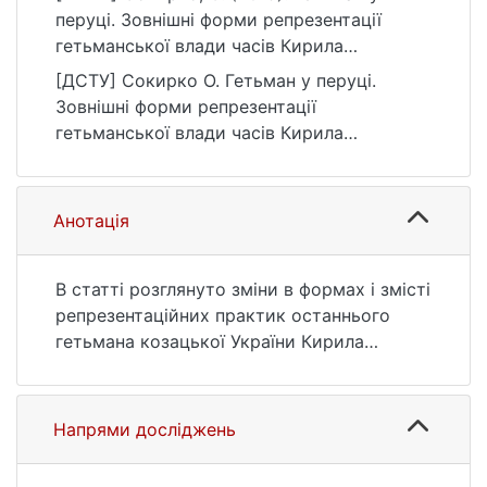
перуці. Зовнішні форми репрезентації
гетьманської влади часів Кирила
Розумовського. Текст і образ: Актуальні
[ДСТУ] Сокирко О. Гетьман у перуці.
проблеми історії мистецтва, 2(8), 51–85.
Зовнішні форми репрезентації
https://doi.org/10.17721/2519-4801.2019.2.04
гетьманської влади часів Кирила
Розумовського. Текст і образ: Актуальні
проблеми історії мистецтва. 2019. Т. 2, №
8. С. 51—85. DOI: 10.17721/2519-
Анотація
4801.2019.2.04 (дата звернення:
25.07.2026).
В статті розглянуто зміни в формах і змісті
репрезентаційних практик останнього
гетьмана козацької України Кирила
Розумовського (1750-1764). До
традиційних елементів владної
репрезентації належали двір володаря зі
Напрями досліджень
своєю ієрархією, системою політичних
ролей, штатом службовців, етикетом і