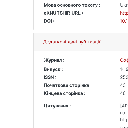
Мова основного тексту :
Ukr
eKNUTSHIR URL :
htt
DOI :
10.
Додаткові дані публікації
Журнал :
Соф
Випуск :
1(1
ISSN :
252
Початкова сторінка :
43
Кінцева сторінка :
46
Цитування :
[AP
пат
htt