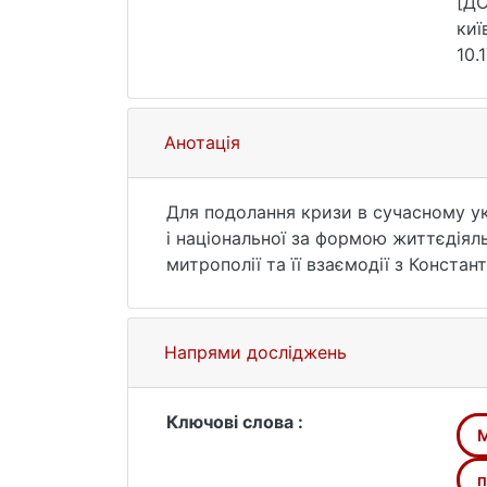
[ДС
киї
10.
Анотація
Для подолання кризи в сучасному ук
і національної за формою життєдіял
митрополії та її взаємодії з Конст
певні складнощі в аргументації, ос
християнізацією створення й охрещен
складний характер й обумовлювалас
Напрями досліджень
Відділення релігієзнавства Інституту 
О. Саган). Зазначеною проблематико
національного університету імені Та
Ключові слова :
M
обговорювали і на круглому столі "П
"VІІ Танчерівські читання" у жовтні 
п