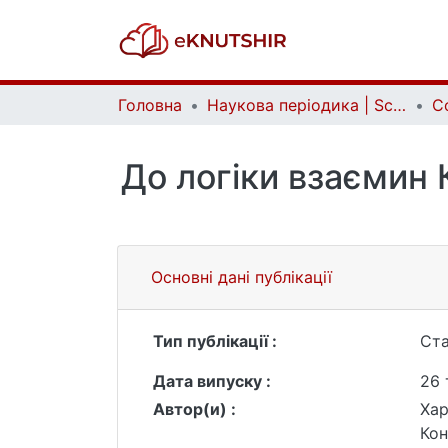
Головна
Наукова періодика | Scientific periodicals
До логіки взаємин 
Основні дані публікації
Тип публікації :
Ста
Дата випуску :
26 
Автор(и) :
Хар
Кон