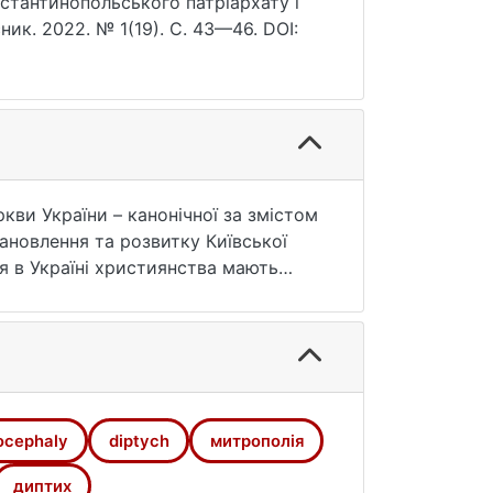
стантинопольського патріархату і
ник. 2022. № 1(19). С. 43—46. DOI:
кви України – канонічної за змістом
ановлення та розвитку Київської
я в Україні християнства мають
відченнями про одночасне із
 митрополії мала непростий,
 Проблему досліджували вчені
Україні" (А. Колодний, П. Яроцький,
 факультету Київського
 Є. Нетецька). Окреслені питання
ocephaly
diptych
митрополія
теології" міжнародної конференції
жерел, наукових контактів
диптих