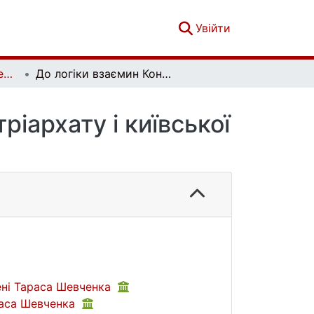
(current)
Увійти
Софія. Гуманітарно-релігієзнавчий вісник. № 1 (19)
До логіки взаємин Константинопольського патріархату і київської митрополії
іархату і київської
ені Тараса Шевченка
раса Шевченка