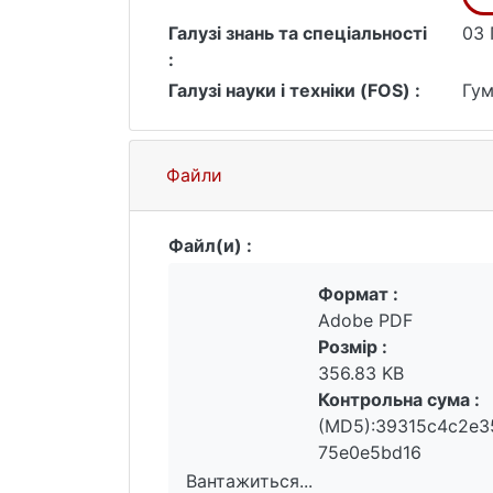
продовжують дослідження складних 
Галузі знань та спеціальності
03 
ідеологічних, конфесійних штампів, н
:
Галузі науки і техніки (FOS) :
Гум
Файли
Файл(и) :
Формат :
Adobe PDF
Розмір :
356.83 KB
Контрольна сума :
(MD5):39315c4c2e3
75e0e5bd16
Вантажиться...