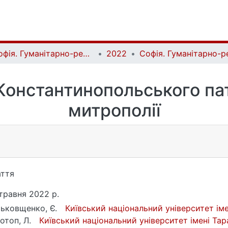
Софія. Гуманітарно-релігієзнавчий вісник | Sophia. Human and Religious Studies Bulletin
2022
Константинопольського патр
митрополії
ття
травня 2022 р.
ьковщенко, Є.
Київський національний університет ім
отоп, Л.
Київський національний університет імені Та