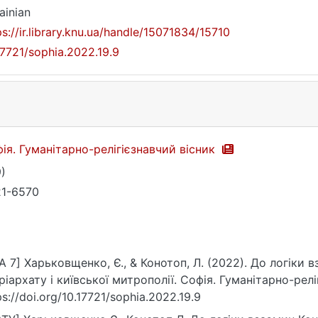
ainian
ps://ir.library.knu.ua/handle/15071834/15710
17721/sophia.2022.19.9
ія. Гуманітарно-релігієзнавчий вісник
9)
1-6570
A 7] Харьковщенко, Є., & Конотоп, Л. (2022). До логіки
ріархату і київської митрополії. Софія. Гуманітарно-реліг
ps://doi.org/10.17721/sophia.2022.19.9