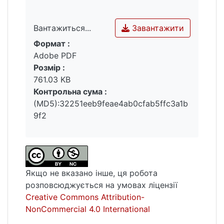
Завантажити
Вантажиться...
Формат :
Вантажиться...
Adobe PDF
Розмір :
761.03 KB
Контрольна сума :
(MD5):32251eeb9feae4ab0cfab5ffc3a1b
9f2
Якщо не вказано інше, ця робота
розповсюджується на умовах ліцензії
Creative Commons Attribution-
NonCommercial 4.0 International