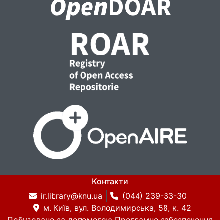
Контакти
ir.library@knu.ua
(044) 239-33-30
м. Київ, вул. Володимирська, 58, к. 42
Побудовано за допомогою
Програмне забезпечення