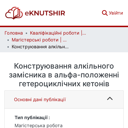
(c
Увійти
Головна
Кваліфікаційні роботи | Qualifying works
Магістерські роботи | Master's theses
Конструювання алкільного замісника в альфа-положенні гетероциклічних кетонів
Конструювання алкільного
замісника в альфа-положенні
гетероциклічних кетонів
Основні дані публікації
Тип публікації :
Магістерська робота