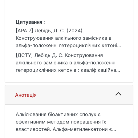
Цитування :
[APA 7] Лебідь, Д. С. (2024).
Конструювання алкільного замісника в
альфа-положенні гетероциклічних кетонів
[Магістерська робота, Київський
[ДСТУ] Лебідь Д. С. Конструювання
національний університет імені Тараса
алкільного замісника в альфа-положенні
Шевченка]. eKNUTSHIR.
гетероциклічних кетонів : кваліфікаційна
https://ir.library.knu.ua/handle/15071834/473
робота магістра : 10 Природничі науки /
5
наук. кер. С. В. Рябухін. Київ, 2024. 48 с.
URL:
Анотація
https://ir.library.knu.ua/handle/15071834/473
5 (дата звернення: 25.07.2026).
Алкілювання біоактивних сполук є
ефективним методом покращення їх
властивостей. Альфа-метиленкетони є
розповсюдженими структурними