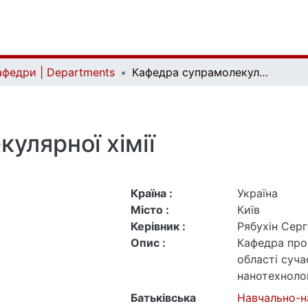
афедри | Departments
Кафедра супрамолекулярної хімії
улярної хімії
Країна :
Україна
Місто :
Київ
Керівник :
Рябухін Серг
Опис :
Кафедра проп
області суча
нанотехноло
профільної о
Батьківська
Навчально-н