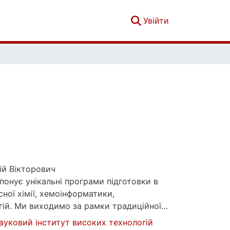
(current)
Увійти
ій Вікторович
онує унікальні програми підготовки в
сної хімії, хемоінформатики,
гій. Ми виходимо за рамки традиційної
світи, включаючи поглиблене вивчення
ауковий інститут високих технологій