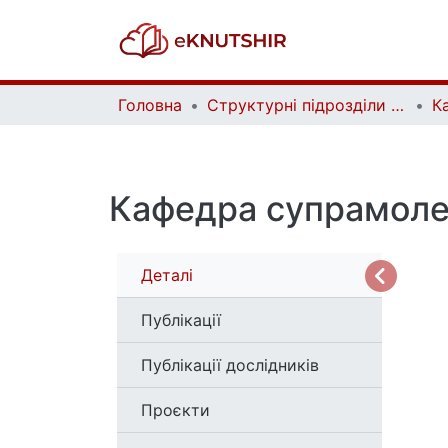
Головна
Структурні підрозділи Київського національного університету імені Тараса Шевченка та Організації | Faculties, Institutes and Departments of Taras Shevchenko National University of Kyiv and Organizations
К
Кафедра супрамолек
Деталі
Публікації
Публікації дослідників
Проєкти