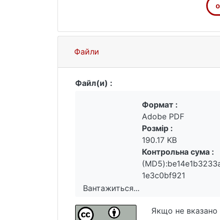
о
Файли
Файл(и) :
Формат :
Adobe PDF
Розмір :
190.17 KB
Контрольна сума :
(MD5):be14e1b3233
1e3c0bf921
Вантажиться...
Вантажиться...
Якщо не вказано 