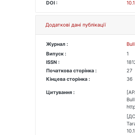
DOI :
10.
Додаткові дані публікації
Журнал :
Bul
Випуск :
1
ISSN :
181
Початкова сторінка :
27
Кінцева сторінка :
36
Цитування :
[AP
Bul
htt
[ДС
Tar
10.