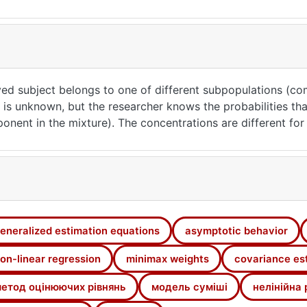
ed subject belongs to one of different subpopulations (c
s unknown, but the researcher knows the probabilities tha
ent in the mixture). The concentrations are different for 
mixture of components’ distributions with varying concentra
hese variables is described by a nonlinear regression mode
rmality of estimator for nonlinear regression parameters i
gression models with continuous response is considered as 
on parameters based on the modified least squares estimato
le modifications of jackknife technique. Performance of the
eneralized estimation equations
asymptotic behavior
36
on-linear regression
minimax weights
covariance es
етод оцінюючих рівнянь
модель суміші
нелінійна 