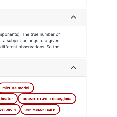
omponents). The true number of
t a subject belongs to a given
different observations. So the
tions. A set of variables is observed
l. The coefficients of this model are
s demonstrated under general
an example. In the paper we construct
rs. The covariances of these
 obtained confidence ellipsoids is
mixture model
timator
асимптотична поведінка
регресія
мінімаксні ваги