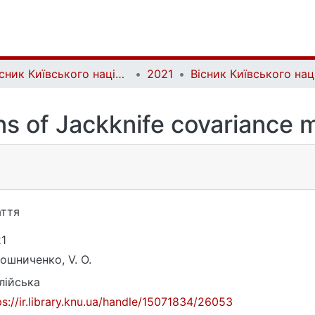
Вісник Київського національного університету імені Тараса Шевченка. Фізико-математичні науки | Bulletin of Taras Shevchenko National University of Kyiv. Series: Physics and Mathematics
2021
ns of Jackknife covariance 
ття
1
ошниченко, V. O.
лійська
ps://ir.library.knu.ua/handle/15071834/26053