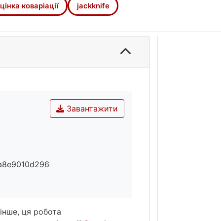
цінка коваріації
jackknife
Завантажити
a8e9010d296
інше, ця робота