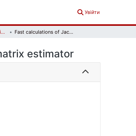
(current)
Увійти
Вісник Київського національного університету імені Тараса Шевченка. Фізико-математичні науки. № 1
Fast calculations of Jackknife covariance matrix estimator
matrix estimator