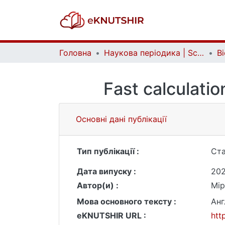
Головна
Наукова періодика | Scientific periodicals
Fast calculatio
Основні дані публікації
Тип публікації :
Ста
Дата випуску :
202
Автор(и) :
Мір
Мова основного тексту :
Анг
eKNUTSHIR URL :
htt