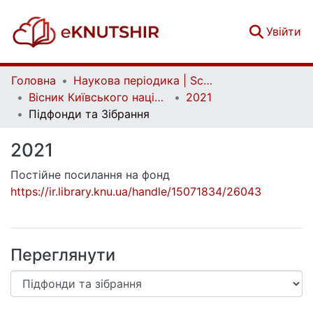
(c
Увійти
Головна
Наукова періодика | Scientific periodicals
Вісник Київського національного університету імені Тараса Шевченка. Фізико-математичні науки | Bulletin of Taras Shevchenko National University of Kyiv. Series: Physics and Mathematics
2021
Підфонди та Зібрання
2021
Постійне посилання на фонд
https://ir.library.knu.ua/handle/15071834/26043
Переглянути