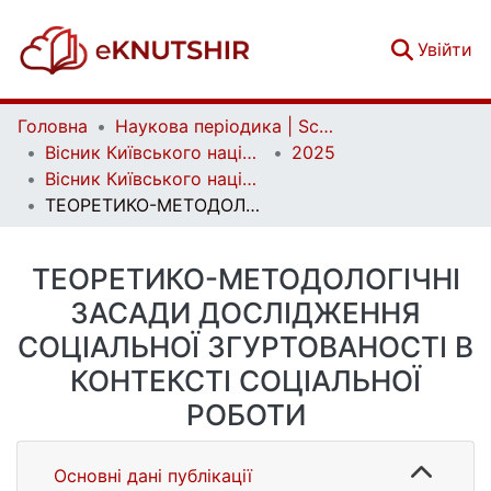
(c
Увійти
Головна
Наукова періодика | Scientific periodicals
Вісник Київського національного університету імені Тараса Шевченка. Соціальна робота | Bulletin of Taras Shevchenko National University of Kyiv. Social work
2025
Вісник Київського національного університету імені Тараса Шевченка. Соціальна робота. Вип. 1 (11)
ТЕОРЕТИКО-МЕТОДОЛОГІЧНІ ЗАСАДИ ДОСЛІДЖЕННЯ СОЦІАЛЬНОЇ ЗГУРТОВАНОСТІ В КОНТЕКСТІ СОЦІАЛЬНОЇ РОБОТИ
ТЕОРЕТИКО-МЕТОДОЛОГІЧНІ
ЗАСАДИ ДОСЛІДЖЕННЯ
СОЦІАЛЬНОЇ ЗГУРТОВАНОСТІ В
КОНТЕКСТІ СОЦІАЛЬНОЇ
РОБОТИ
Основні дані публікації