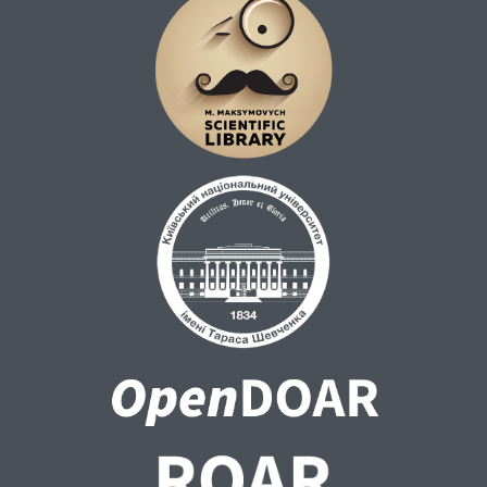
соціальної згуртованості в умовах
масштабного внутрішнього переміщення
населення.