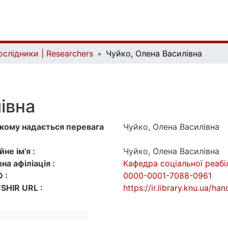
ослідники | Researchers
Чуйко, Олена Василівна
івна
 якому надається перевага
Чуйко, Олена Василівна
не ім’я :
Чуйко, Олена Василівна
на афіліація :
Кафедра соціальної реабіл
 :
0000-0001-7088-0961
SHIR URL :
https://ir.library.knu.ua/h