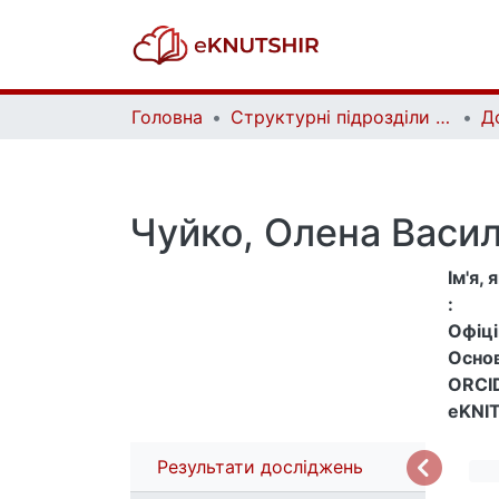
Головна
Структурні підрозділи Київського національного університету імені Тараса Шевченка та Організації | Faculties, Institutes and Departments of Taras Shevchenko National University of Kyiv and Organizations
Д
Чуйко, Олена Васил
Ім'я,
:
Офіцій
Основ
ORCID
eKNIT
Результати досліджень