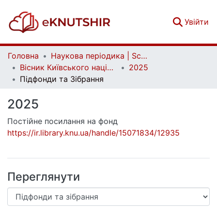
(c
Увійти
Головна
Наукова періодика | Scientific periodicals
Вісник Київського національного університету імені Тараса Шевченка. Соціальна робота | Bulletin of Taras Shevchenko National University of Kyiv. Social work
2025
Підфонди та Зібрання
2025
Постійне посилання на фонд
https://ir.library.knu.ua/handle/15071834/12935
Переглянути