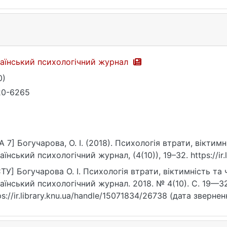
аїнський психологічний журнал
0)
20-6265
A 7] Богучарова, О. І. (2018). Психологія втрати, віктим
аїнський психологічний журнал, (4(10)), 19–32. https://ir
ТУ] Богучарова О. І. Психологія втрати, віктимність та 
аїнський психологічний журнал. 2018. № 4(10). С. 19—32
ps://ir.library.knu.ua/handle/15071834/26738 (дата звернен