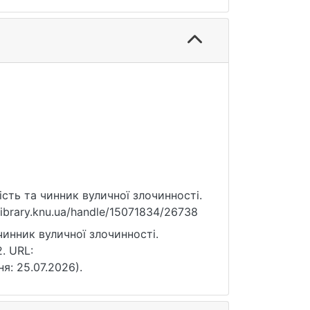
ність та чинник вуличної злочинності.
.library.knu.ua/handle/15071834/26738
чинник вуличної злочинності.
. URL:
ня: 25.07.2026).