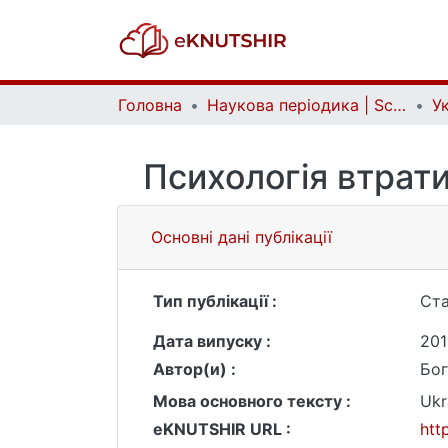
Головна
Наукова періодика | Scientific periodicals
Психологія втрати
Основні дані публікації
Тип публікації :
Ста
Дата випуску :
201
Автор(и) :
Бог
Мова основного тексту :
Ukr
eKNUTSHIR URL :
htt