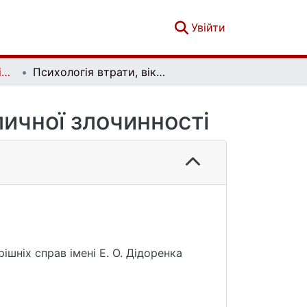
(current)
Увійти
Український психологічний журнал. № 4 (10)
Психологія втрати, віктимність та чинник вуличної злочинності
личної злочинності
шніх справ імені Е. О. Дідоренка