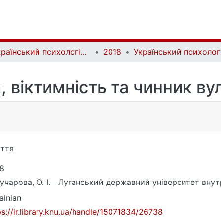
Український психологічний журнал | Ukrainian Psychological Journal
2018
, віктимність та чинник ву
ття
8
учарова, О. І.
Луганський державний університет внутрі
ainian
ps://ir.library.knu.ua/handle/15071834/26738