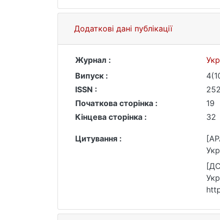
Додаткові дані публікації
Журнал :
Укр
Випуск :
4(1
ISSN :
25
Початкова сторінка :
19
Кінцева сторінка :
32
Цитування :
[AP
Укр
[ДС
Укр
htt