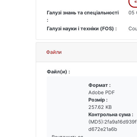
«
Галузі знань та спеціальності
05 
:
Галузі науки і техніки (FOS) :
Соц
Файли
Файл(и) :
Формат :
Adobe PDF
Розмір :
257.62 KB
Контрольна сума :
(MD5):2fa9a16d939
d672e21a6b
Вантажиться...