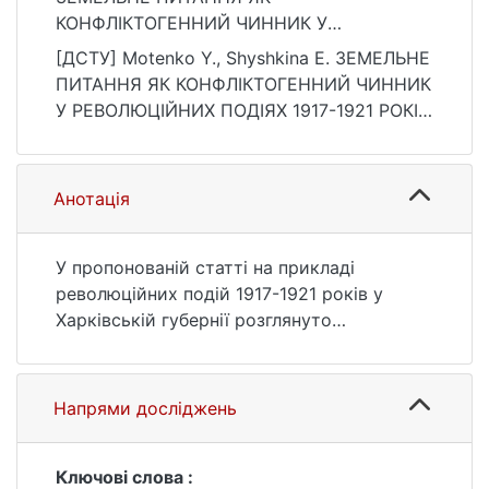
КОНФЛІКТОГЕННИЙ ЧИННИК У
РЕВОЛЮЦІЙНИХ ПОДІЯХ 1917-1921 РОКІВ У
[ДСТУ] Motenko Y., Shyshkina E. ЗЕМЕЛЬНЕ
ХАРКІВСЬКІЙ ГУБЕРНІЇ. Almanac of
ПИТАННЯ ЯК КОНФЛІКТОГЕННИЙ ЧИННИК
Ukrainian Studies, (24), 91–95.
У РЕВОЛЮЦІЙНИХ ПОДІЯХ 1917-1921 РОКІВ
https://doi.org/10.17721/2520-
У ХАРКІВСЬКІЙ ГУБЕРНІЇ. Almanac of
2626/2019.24.16
Ukrainian Studies. 2020. № 24. С. 91—95.
DOI: 10.17721/2520-2626/2019.24.16 (дата
Анотація
звернення: 25.07.2026).
У пропонованій статті на прикладі
революційних подій 1917-1921 років у
Харківській губернії розглянуто
взаємозв’язок збереження
внутрішньополітичної стабільності з
розв’язанням земельного питання.
Напрями досліджень
Предметом дослідження є аграрні
відносини як конфліктогенний чинник, що
ускладнював стосунки влади і населення
Ключові слова :