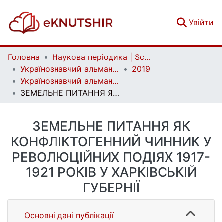
(c
Увійти
Головна
Наукова періодика | Scientific periodicals
Українознавчий альманах | Almanac of Ukrainian Studies
2019
Українознавчий альманах. Випуск 24
ЗЕМЕЛЬНЕ ПИТАННЯ ЯК КОНФЛІКТОГЕННИЙ ЧИННИК У РЕВОЛЮЦІЙНИХ ПОДІЯХ 1917-1921 РОКІВ У ХАРКІВСЬКІЙ ГУБЕРНІЇ
ЗЕМЕЛЬНЕ ПИТАННЯ ЯК
КОНФЛІКТОГЕННИЙ ЧИННИК У
РЕВОЛЮЦІЙНИХ ПОДІЯХ 1917-
1921 РОКІВ У ХАРКІВСЬКІЙ
ГУБЕРНІЇ
Основні дані публікації