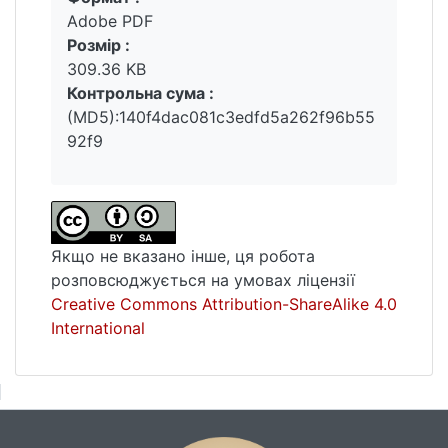
стихійність селянського руху опору.
Adobe PDF
Розмір :
309.36 KB
Контрольна сума :
(MD5):140f4dac081c3edfd5a262f96b55
92f9
Якщо не вказано інше, ця робота
розповсюджується на умовах ліцензії
Creative Commons Attribution-ShareAlike 4.0
International