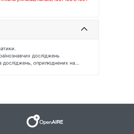
матики.
країнознавчих досліджень
та досліджень, оприлюднених на
аїнознавства разом з провідними
пуск має тематичне спрямування,
уються Центром українознавства.