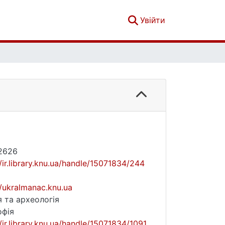
(current)
Увійти
2626
//ir.library.knu.ua/handle/15071834/244
//ukralmanac.knu.ua
я та археологія
офія
//ir.library.knu.ua/handle/15071834/1091