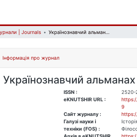
урнали | Journals
Українознавчий альманах
Інформація про журнал
Українознавчий альманах
ISSN :
2520-
eKNUTSHIR URL :
https:
9
Сайт журналу :
https:
Галузі науки і
Історі
техніки (FOS) :
Філос
Архів в eKNUTSHIR
https: