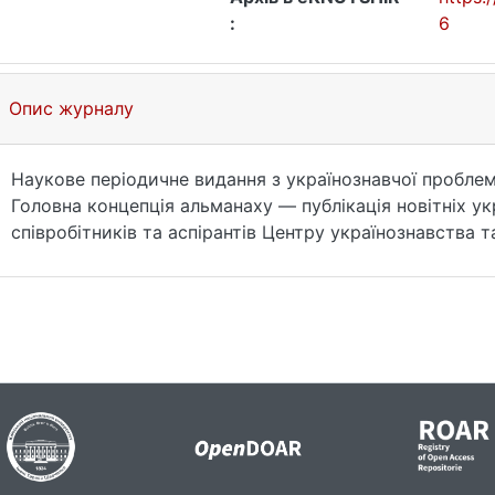
:
6
Опис журналу
Наукове періодичне видання з українознавчої пробле
Головна концепція альманаху — публікація новітніх у
співробітників та аспірантів Центру українознавства 
конференціях, що проводяться під егідою Центру укр
українознавчими установами України. Тому кожен ви
котре відповідає науково-дослідним темам, що викон