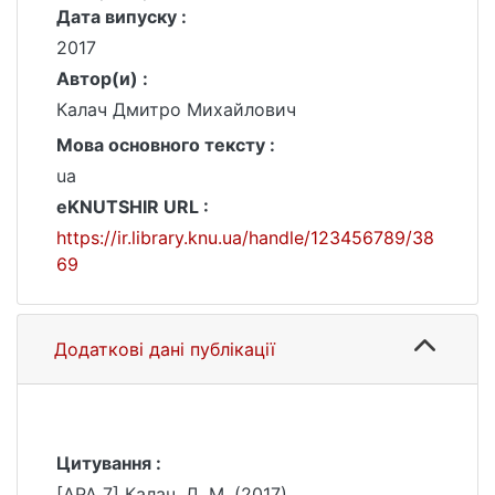
Дата випуску :
2017
Автор(и) :
Калач Дмитро Михайлович
Мова основного тексту :
ua
eKNUTSHIR URL :
https://ir.library.knu.ua/handle/123456789/38
69
Додаткові дані публікації
Цитування :
[APA 7] Калач, Д. М. (2017).