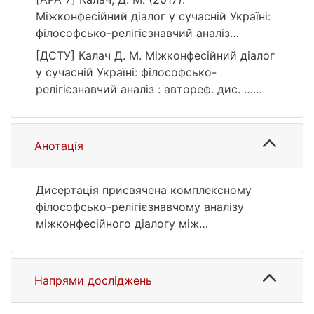
Міжконфесійний діалог у сучасній Україні:
філософсько-релігієзнавчий аналіз
[Автореф. дис. канд. філос. наук, Київський
[ДСТУ] Калач Д. М. Міжконфесійний діалог
національний університет імені Тараса
у сучасній Україні: філософсько-
Шевченка]. eKNUTSHIR.
релігієзнавчий аналіз : автореф. дис. …
https://ir.library.knu.ua/handle/123456789/38
канд. філос. наук : 03 Гуманітарні науки.
69
Київ, 2017. 22 с. URL:
https://ir.library.knu.ua/handle/123456789/38
Анотація
69 (дата звернення: 25.07.2026).
Дисертація присвячена комплексному
філософсько-релігієзнавчому аналізу
міжконфесійного діалогу між
представниками християнських церков.
Зазначено, що в умовах розбудови
громадянського суспільства діалог стає
Напрями досліджень
регулятором оптимізації міжконфесійних
відносин.