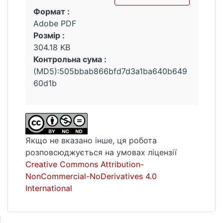
Формат :
віротерпимості повинні ґрунтуватися на
Вантажиться...
Adobe PDF
використанні принципів толерантності й
Розмір :
конструктивного мирного діалогу.
304.18 KB
Можливим напрямом розв’язання
Контрольна сума :
релігійних протиріч визначено об’єднання
(MD5):505bbab866bfd7d3a1ba640b649
християнських конфесій навколо ідеї
60d1b
автокефалії з поступовим нівелюванням
ідеологічних розрізнень і злиттям у
помісну церкву, а оптимальною формою
міжконфесійних та державно-церковних
відносин – партнерські, як такі, що
Якщо не вказано інше, ця робота
забезпечать деполітизацію релігійної
розповсюджується на умовах ліцензії
сфери.
Creative Commons Attribution-
NonCommercial-NoDerivatives 4.0
Ключові слова: конфесія, православ’я,
International
католицизм, протестантизм,
міжконфесійний діалог, державно-
церковні відносини, релігійний конфлікт,