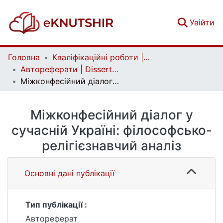
(c
Увійти
Головна
Кваліфікаційні роботи | Qualifying works
Автореферати | Dissertation abstract
Міжконфесійний діалог у сучасній Україні: філософсько-релігієзнавчий аналіз
Міжконфесійний діалог у
сучасній Україні: філософсько-
релігієзнавчий аналіз
Основні дані публікації
Тип публікації :
Автореферат