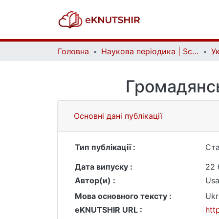
Головна
Наукова періодика | Scientific periodicals
Громадянсь
Основні дані публікації
Тип публікації :
Ста
Дата випуску :
22 
Автор(и) :
Usa
Мова основного тексту :
Ukr
eKNUTSHIR URL :
htt