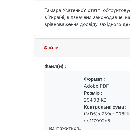
Тамара УсатенкоУ статті обґрунтову
в Україні, відзначено законодавче,
врівноваження досвіду західного де
акцентується увага на україноцентр
освіта, громадянське суспільство, д
Файли
Файл(и) :
Формат :
Adobe PDF
Розмір :
294.93 KB
Контрольна сума :
(MD5):c739cb006f1
dc117992e5
Вантажиться...