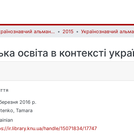
Українознавчий альманах | Almanac of Ukrainian Studies
2015
ка освіта в контексті укра
ття
березня 2016 р.
tenko, Tamara
ainian
ps://ir.library.knu.ua/handle/15071834/17747