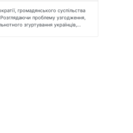
кратії, громадянського суспільства
. Розглядаючи проблему узгодження,
ьнотного згуртування українців,
 влада, громадянин, громадянська
ентризм.