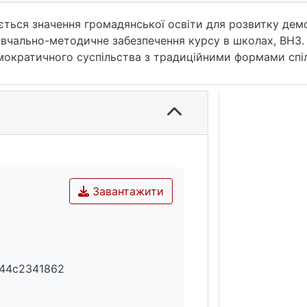
ється значення громадянської освіти для розвитку демо
 навчально-методичне забезпечення курсу в школах, ВНЗ
мократичного суспільства з традиційними формами спіл
истських смислах громадянської освіти.Ключові слова:
емократія, держава, проект, українознавство, україноц
Завантажити
f44c2341862