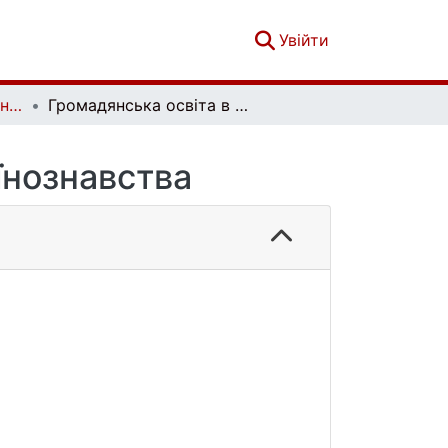
(current)
Увійти
Українознавчий альманах. Випуск 18
Громадянська освіта в контексті українознавства
їнознавства