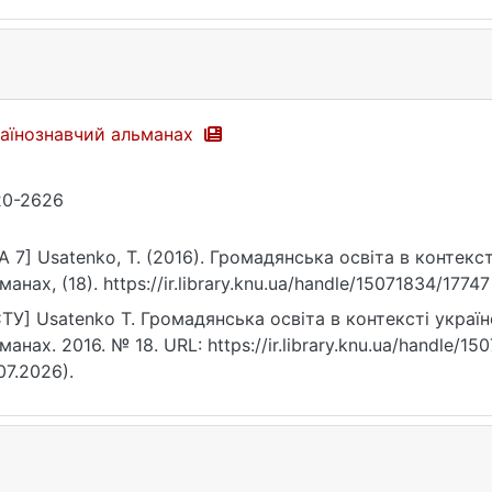
аїнознавчий альманах
20-2626
A 7] Usatenko, T. (2016). Громадянська освіта в контекс
манах, (18). https://ir.library.knu.ua/handle/15071834/17747
ТУ] Usatenko T. Громадянська освіта в контексті украї
манах. 2016. № 18. URL: https://ir.library.knu.ua/handle/1
07.2026).