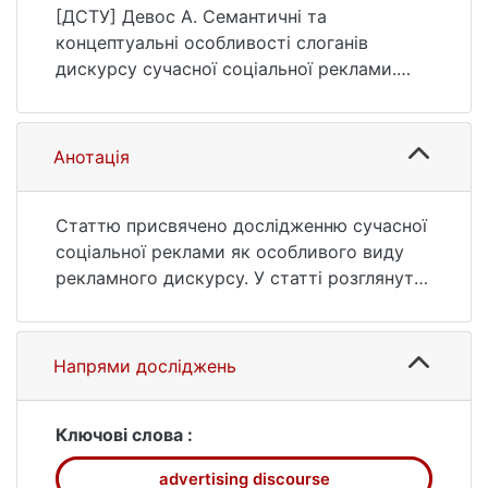
Studia Linguistica, (17), 37–49.
[ДСТУ] Девос А. Семантичні та
https://doi.org/10.17721/StudLing2020.17.37-
концептуальні особливості слоганів
49
дискурсу сучасної соціальної реклами.
Studia Linguistica. 2020. № 17. С. 37—49.
DOI: 10.17721/StudLing2020.17.37-49 (дата
звернення: 25.07.2026).
Анотація
Статтю присвячено дослідженню сучасної
соціальної реклами як особливого виду
рекламного дискурсу. У статті розглянуто
семантичні та концептуальні особливості
побудови рекламних слоганів та
проаналізовано функції рекламного
Напрями досліджень
слогана у контексті його позитивного
впливу на потенційну аудиторію. Слогани
соціальної реклами було розподілено на
Ключові слова :
шість підвидів і проаналізовано
advertising discourse
структурні, прагматичні, концептуальні та