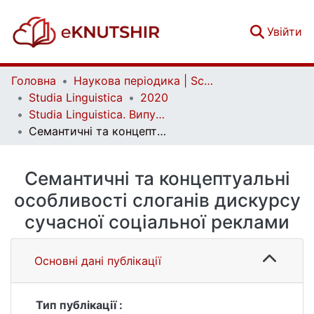
(c
Увійти
Головна
Наукова періодика | Scientific periodicals
Studia Linguistica
2020
Studia Linguistica. Випуск 17
Семантичні та концептуальні особливості слоганів дискурсу сучасної соціальної реклами
Семантичні та концептуальні
особливості слоганів дискурсу
сучасної соціальної реклами
Основні дані публікації
Тип публікації :