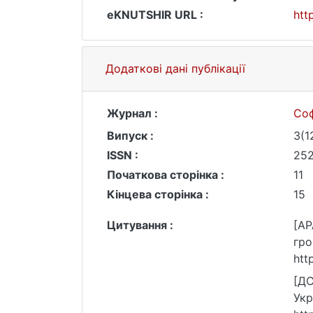
eKNUTSHIR URL :
htt
Додаткові дані публікації
Журнал :
Соф
Випуск :
3(1
ISSN :
252
Початкова сторінка :
11
Кінцева сторінка :
15
Цитування :
[AP
гро
htt
[ДС
Укр