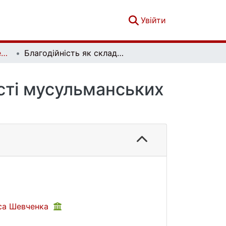
(current)
Увійти
Софія. Гуманітарно-релігієзнавчий вісник. № 3 (12)
Благодійність як складова соціальної діяльності мусульманських громад України
ості мусульманських
аса Шевченка