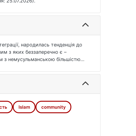
ня: 25.07.2026).
теграції, народилась тенденція до
им з яких беззаперечно є –
ом з немусульманською більшістю
ву практику ісламу.
сть
Islam
community