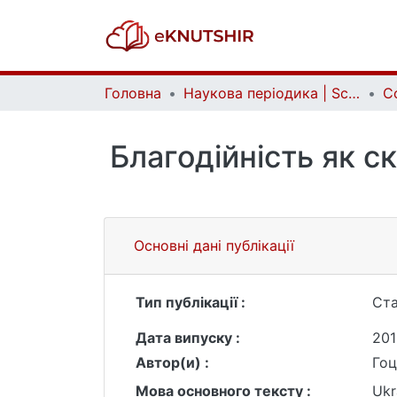
Головна
Наукова періодика | Scientific periodicals
Благодійність як с
Основні дані публікації
Тип публікації :
Ста
Дата випуску :
201
Автор(и) :
Гоц
Мова основного тексту :
Ukr