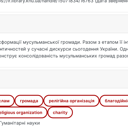
ps://ir.library.knu.ua/handle/15071834/16763 (дата звернен
сформації мусульманської громади. Разом з етапом її ін
нтичностей у сучасні дискурси сьогодення України. Одн
емонструє консолідованість мусульманських громад раз
яття "благодійності" посилаючись на традицію та культо
слам
громада
релігійна організація
благодійні
eligious organization
charity
Гуманітарні науки