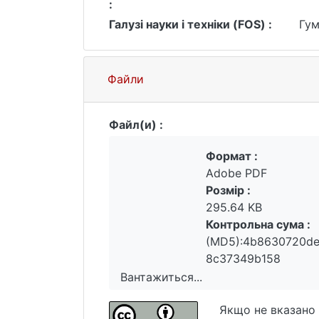
:
Галузі науки і техніки (FOS) :
Гум
Файли
Файл(и) :
Формат :
Adobe PDF
Розмір :
295.64 KB
Контрольна сума :
(MD5):4b8630720de
8c37349b158
Вантажиться...
Вантажиться...
Якщо не вказано 