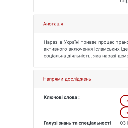
htt
Анотація
Наразі в Україні триває процес тран
активного включення ісламських іде
соціальна діяльність, яка наразі д
країни. У статі автор розкриває пон
Напрями досліджень
Ключові слова :
і
r
Галузі знань та спеціальності
03 