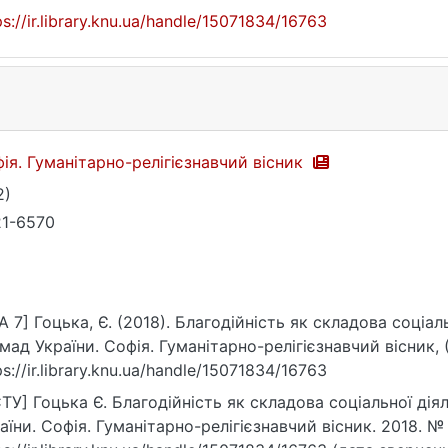
ps://ir.library.knu.ua/handle/15071834/16763
ія. Гуманітарно-релігієзнавчий вісник
2)
1-6570
A 7] Гоцька, Є. (2018). Благодійність як складова соціа
мад України. Софія. Гуманітарно-релігієзнавчий вісник, (3
ps://ir.library.knu.ua/handle/15071834/16763
ТУ] Гоцька Є. Благодійність як складова соціальної ді
аїни. Софія. Гуманітарно-релігієзнавчий вісник. 2018. № 