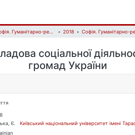
Софія. Гуманітарно-релігієзнавчий вісник | Sophia. Human and Religious Studies Bulletin
2018
кладова соціальної діяльн
громад України
ття
8
ька, Є.
Київський національний університет імені Тар
ainian