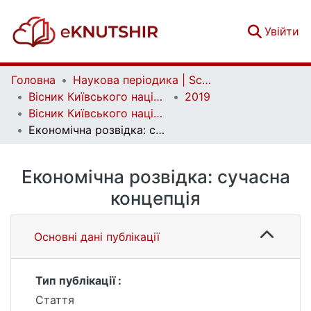
(c
Увійти
Головна
Наукова періодика | Scientific periodicals
Вісник Київського національного університету імені Тараса Шевченка. Економіка | Bulletin of Taras Shevchenko National University of Kyiv. Economics
2019
Вісник Київського національного університету імені Тараса Шевченка. Економіка. Випуск 6 (207)
Економічна розвідка: сучасна концепція
Економічна розвідка: сучасна
концепція
Основні дані публікації
Тип публікації :
Стаття