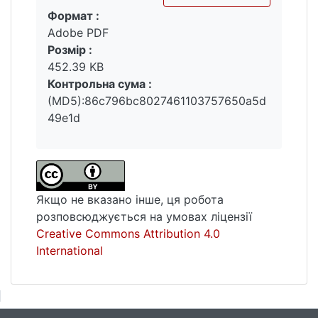
Формат :
Вантажиться...
Adobe PDF
Розмір :
452.39 KB
Контрольна сума :
(MD5):86c796bc8027461103757650a5d
49e1d
Якщо не вказано інше, ця робота
розповсюджується на умовах ліцензії
Creative Commons Attribution 4.0
International