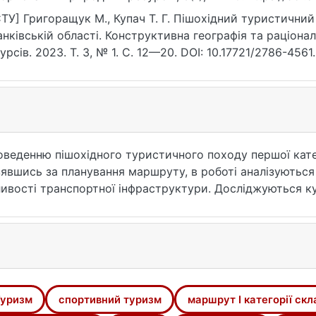
ТУ] Григоращук М., Купач Т. Г. Пішохідний туристичний п
нківській області. Конструктивна географія та раціон
урсів. 2023. Т. 3, № 1. С. 12—20. DOI: 10.17721/2786-4561
07.2026).
оведенню пішохідного туристичного походу першої катег
зявшись за планування маршруту, в роботі аналізуються
ливості транспортної інфраструктури. Досліджуються кул
роботі розглядаються основні аспекти планування маршр
о спорядження. Також надаються поради щодо комплект
 час походу. Робота містить детальну інформацію про пе
ендації для майбутніх організаторів подібних походів.
дення пішохідних туристичних походів в інших регіонах
уризм
спортивний туризм
маршрут І категорії скл