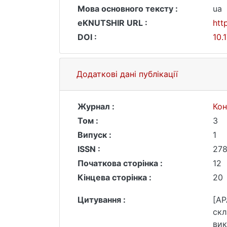
Мова основного тексту :
ua
eKNUTSHIR URL :
htt
DOI :
10.
Додаткові дані публікації
Журнал :
Кон
Том :
3
Випуск :
1
ISSN :
27
Початкова сторінка :
12
Кінцева сторінка :
20
Цитування :
[AP
скл
вик