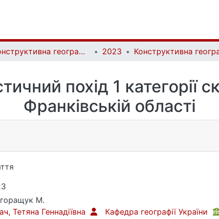
Конструктивна географія та раціональне використання природних ресурсів | Constructive geography and rational use of natural resources
2023
тичний похід 1 категорії ск
Франківській області
ття
23
горащук М.
ач, Тетяна Геннадіївна
Кафедра географії України