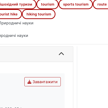
ішохідний туризм
tourism
sports tourism
route 
ourist hike
hiking tourism
Природничі науки
родничі науки
Завантажити