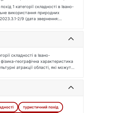
охід 1 категорії складності в Івано-
альне використання природних
.2023.3.1-2/9 (дата звернення:
орії складності в Івано-
 фізика-географічна характеристика
ьтурні атракції області, які можуть
уту, вибору місць ночівлі,
ації індивідуального та групового
ребіг походу, його тривалість та
 Результати роботи можуть бути
 Івано-Франківської області.
адності
туристичний похід