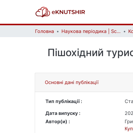
Головна
Наукова періодика | Scientific periodicals
Пішохідний турис
Основні дані публікації
Тип публікації :
Ста
Дата випуску :
20
Автор(и) :
Гри
Куп