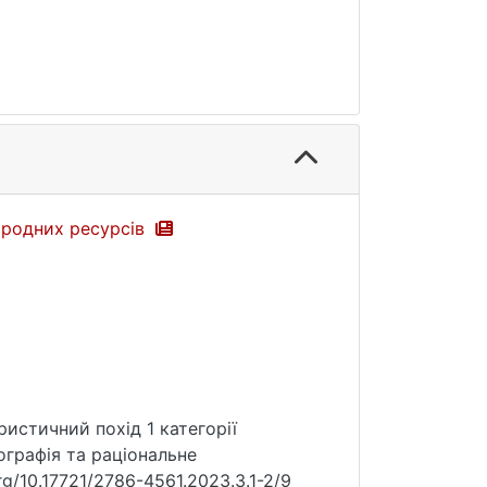
иродних ресурсів
уристичний похід 1 категорії
ографія та раціональне
rg/10.17721/2786-4561.2023.3.1-2/9