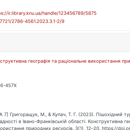
ps://ir.library.knu.ua/handle/123456789/5875
17721/2786-4561.2023.3.1-2/9
структивна географія та раціональне використання пр
86-457X
A 7] Григоращук, М., & Купач, Т. Г. (2023). Пішохідний т
адності в Івано-Франківській області. Конструктивна ге
ористання природних ресурсів, 3(1), 12–20. https://doi.o