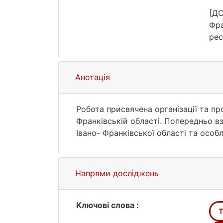
[ДС
Фра
рес
25.
Анотація
Робота присвячена організації та пр
Франківській області. Попередньо в
Івано- Франківської області та особ
бути включені в маршрут походу. У 
забезпечення безпеки та необхідног
спорядження, аптечки та зв'язку під
Напрями досліджень
відстань, а також висновки та реком
використані для планування та прове
Ключові слова :
Т