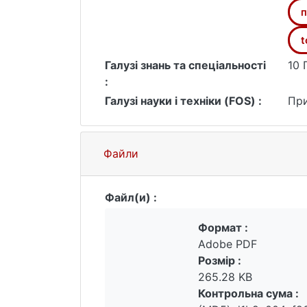
п
t
Галузі знань та спеціальності
10 
:
Галузі науки і техніки (FOS) :
При
Файли
Файл(и) :
Формат :
Adobe PDF
Розмір :
265.28 KB
Контрольна сума :