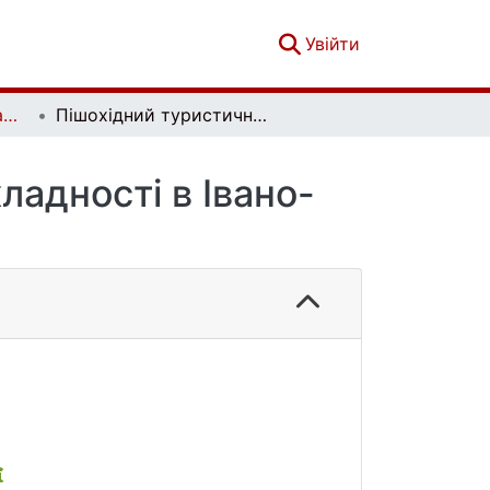
(current)
Увійти
Конструктивна географія та раціональне використання природних ресурсів. Випуск 3, № 1
Пішохідний туристичний похід 1 категорії складності в Івано-Франківській області
ладності в Івано-