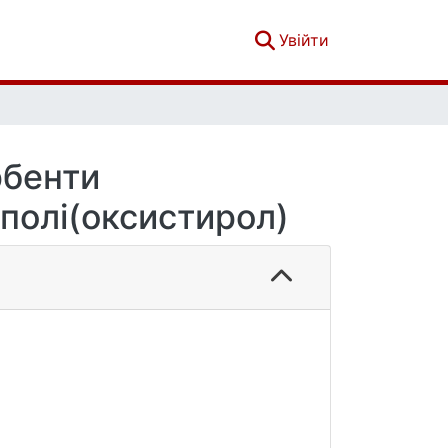
(current)
Увійти
рбенти
\полі(оксистирол)