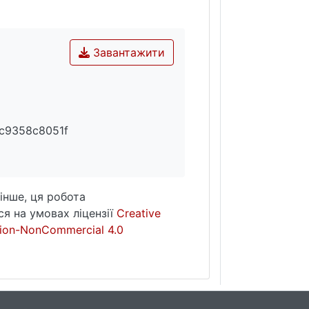
Завантажити
c9358c8051f
інше, ця робота
я на умовах ліцензії
Creative
ion-NonCommercial 4.0