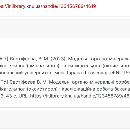
ps://ir.library.knu.ua/handle/123456789/4619
A 7] Євстіфєєва, В. М. (2023). Модельні органо-мінерал
ікагель\полі(аміностирол) та силікагель\полі(оксистир
іональний університет імені Тараса Шевченка]. eKNUTSH
ps://ir.library.knu.ua/handle/123456789/4619
ТУ] Євстіфєєва В. М. Модельні органо-мінеральні сорбе
ікагель\полі(оксистирол) : кваліфікаційна робота бакала
3. 43 с. URL: https://ir.library.knu.ua/handle/123456789/4