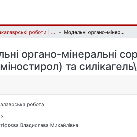
Бакалаврські роботи | Bachelor theses
Модельні органо-мінеральні сорбенти силікагель\полі(аміностирол) та силікагель\полі(оксистирол)
ьні органо-мінеральні со
аміностирол) та силікагель
алаврська робота
23
тіфєєва Владислава Михайлівна