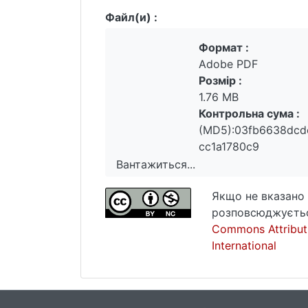
Файл(и) :
Формат :
Adobe PDF
Розмір :
1.76 MB
Контрольна сума :
(MD5):03fb6638dcd
cc1a1780c9
Вантажиться...
Вантажиться...
Якщо не вказано 
розповсюджуєтьс
Commons Attribut
International