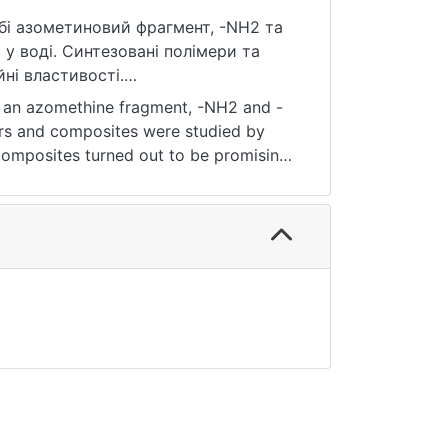
обі азометиновий фрагмент, -NH2 та
 у воді. Синтезовані полімери та
ні властивості.
адає напрямок подільшої
n an azomethine fragment, -NH2 and -
ers and composites were studied by
composites turned out to be promising
лметанімін, полі-N-(4-вінілфеніл)-4-
oly(aminostyrene).
ine, poly-N-(4-vinylphenyl)-4-