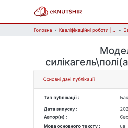
Головна
Кваліфікаційні роботи | Qualifying works
Модел
силікагель\полі(
Основні дані публікації
Тип публікації :
Бак
Дата випуску :
20
Автор(и) :
Євс
Мова основного тексту :
ua