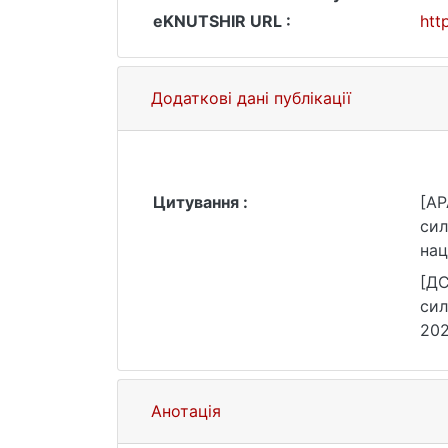
eKNUTSHIR URL :
htt
Додаткові дані публікації
Цитування :
[AP
сил
нац
htt
[ДС
сил
202
Анотація