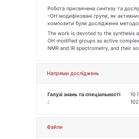
Робота присвячена синтезу та дослід
–ОН модифіковані групи, як активних
композити були дослідженні методом
Один із синтезованих композитів в
The work is devoted to the synthesis 
модифікації полімерів на основі полі
OH modified groups as active complexi
NMR and IR spectrometry, and their so
Ключові слова: органо-неорганічний 
heavy metal sorbents, and also set the
антраценметанімін, сорбційна
здатність.
Key words: organo-mineral sorbent, Sc
Напрями досліджень
anthracenylmethaneimine, sorption pro
Галузі знань та спеціальності
10 
:
102
Файли