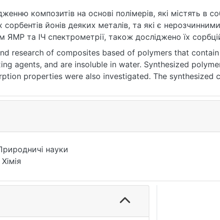
женню композитів на основі полімерів, які містять в с
 сорбентів йонів деяких металів, та які є нерозчинними
 ЯМР та ІЧ спектрометрії, також досліджено їх сорбцій
иявився перспективним сорбентом важких металів, що з
and research of composites based of polymers that contai
(аміностиролу).
ng agents, and are insoluble in water. Synthesized polym
rption properties were also investigated. The synthesized 
сорбент, основиШиффа, полі-N-(4-вінілфеніл)-4-нітрофені
 direction for further modification of polymers based on p
hiff bases, poly-N-(4-vinylphenyl)-4-nitrophenylmethaneim
perties.
Природничі науки
 Хімія