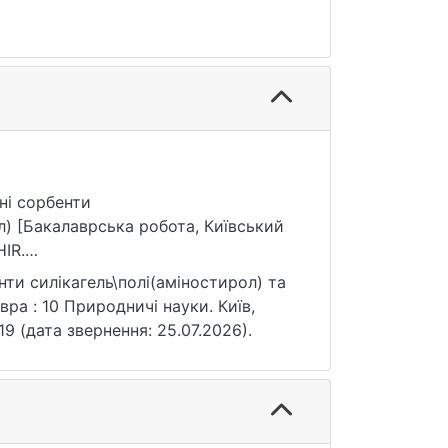
ьні сорбенти
ол) [Бакалаврська робота, Київський
IR.
нти силікагель\полі(аміностирол) та
вра : 10 Природничі науки. Київ,
619 (дата звернення: 25.07.2026).