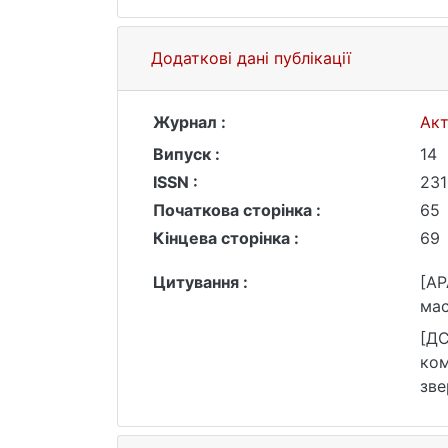
Додаткові дані публікації
Журнал :
Акт
Випуск :
14
ISSN :
231
Початкова сторінка :
65
Кінцева сторінка :
69
Цитування :
[AP
мас
[ДС
ком
зве