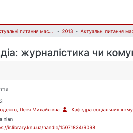
Актуальні питання масової комунікації | Current Issues of Mass Communication
2013
діа: журналістика чи кому
ття
3
оденко, Леся Михайлівна
Кафедра соціальних кому
ainian
ps://ir.library.knu.ua/handle/15071834/9098