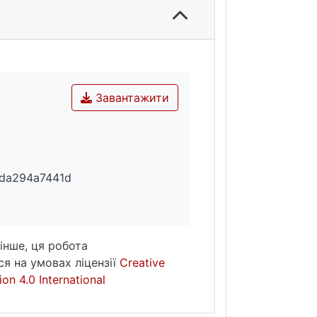
Завантажити
da294a7441d
інше, ця робота
я на умовах ліцензії
Creative
on 4.0 International