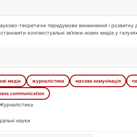
науково-теоретичні передумови виникнення і розвитку ди
встановити контекстуальні зв’язки нових медіа у галузях
ові медіа
журналістика
масова комунікація
n
ass communication
Журналістика
іальні науки