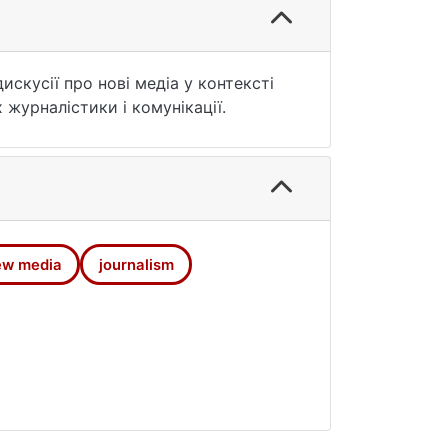
скусії про нові медіа у контексті
 журналістики і комунікації.
ew media
journalism