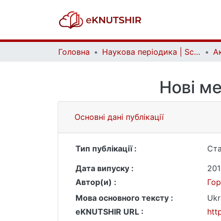
Головна
Наукова періодика | Scientific periodicals
Нові ме
Основні дані публікації
Тип публікації :
Ста
Дата випуску :
201
Автор(и) :
Гор
Мова основного тексту :
Ukr
eKNUTSHIR URL :
htt