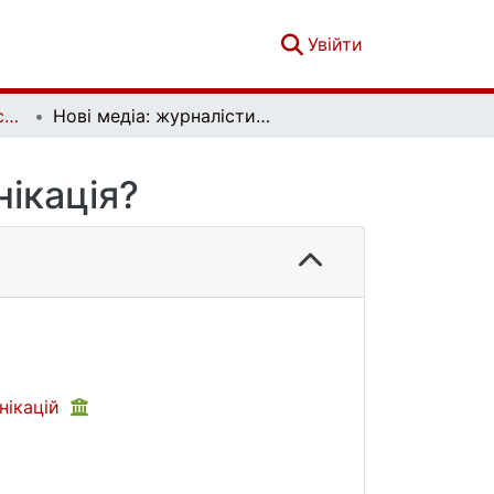
(current)
Увійти
Актуальні питання масової комунікації. Випуск 14
Нові медіа: журналістика чи комунікація?
нікація?
нікацій