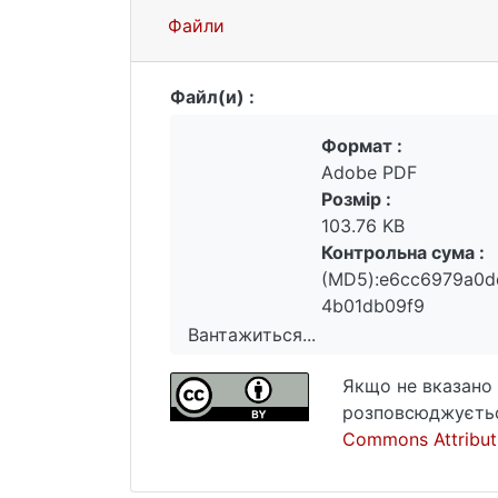
Файли
Файл(и) :
Формат :
Adobe PDF
Розмір :
103.76 KB
Контрольна сума :
(MD5):e6cc6979a0d
4b01db09f9
Вантажиться...
Вантажиться...
Якщо не вказано 
розповсюджуєтьс
Commons Attributi