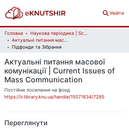
(c
Увійти
Головна
Наукова періодика | Scientific periodicals
Актуальні питання масової комунікації | Current Issues of Mass Communication
Підфонди та Зібрання
Актуальні питання масової
комунікації | Current Issues of
Mass Communication
Постійне посилання на фонд
https://ir.library.knu.ua/handle/15071834/7285
Переглянути