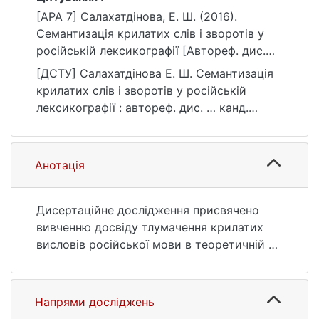
[APA 7] Салахатдінова, Е. Ш. (2016).
Семантизація крилатих слів і зворотів у
російській лексикографії [Автореф. дис.
канд. філол. наук, Київський національний
[ДСТУ] Салахатдінова Е. Ш. Семантизація
університет імені Тараса Шевченка].
крилатих слів і зворотів у російській
eKNUTSHIR.
лексикографії : автореф. дис. … канд.
https://ir.library.knu.ua/handle/123456789/18
філол. наук : 03 Гуманітарні науки. Київ,
96
2016. 22 с. URL:
https://ir.library.knu.ua/handle/123456789/18
Анотація
96 (дата звернення: 25.07.2026).
Дисертаційне дослідження присвячено
вивченню досвіду тлумачення крилатих
висловів російської мови в теоретичній та
практичній лексикографії, а також у
розробці способів семантизації цих
мовних одиниць з урахуванням сучасних
Напрями досліджень
вимог.