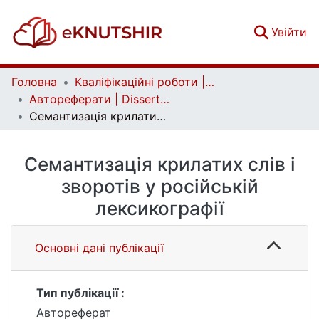
(c
Увійти
Головна
Кваліфікаційні роботи | Qualifying works
Автореферати | Dissertation abstract
Семантизація крилатих слів і зворотів у російській лексикографії
Семантизація крилатих слів і
зворотів у російській
лексикографії
Основні дані публікації
Тип публікації :
Автореферат