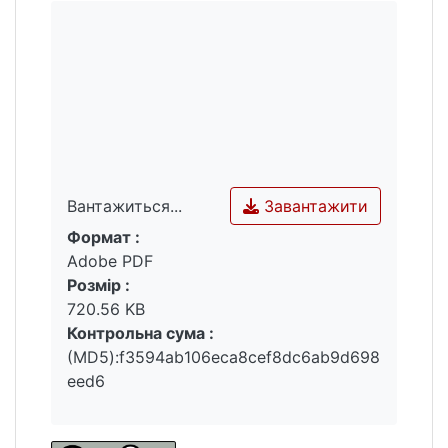
Завантажити
Вантажиться...
Формат :
Вантажиться...
Adobe PDF
Розмір :
720.56 KB
Контрольна сума :
(MD5):f3594ab106eca8cef8dc6ab9d698
eed6