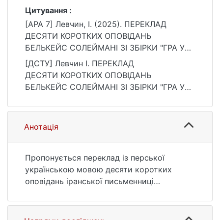
Цитування :
[APA 7] Левчин, І. (2025). ПЕРЕКЛАД
ДЕСЯТИ КОРОТКИХ ОПОВІДАНЬ
БЕЛЬКЕЙС СОЛЕЙМАНІ ЗІ ЗБІРКИ "ГРА У
НАРЕЧЕНУ Й НАРЕЧЕНОГО". BULLETIN OF
[ДСТУ] Левчин І. ПЕРЕКЛАД
TARAS SHEVCHENKO NATIONAL
ДЕСЯТИ КОРОТКИХ ОПОВІДАНЬ
UNIVERSITY OF KYIV. ORIENTAL
БЕЛЬКЕЙС СОЛЕЙМАНІ ЗІ ЗБІРКИ "ГРА У
LANGUAGES AND LITERATURES, 1(30), 86–
НАРЕЧЕНУ Й НАРЕЧЕНОГО". BULLETIN OF
88. https://doi.org/10.17721/1728-
TARAS SHEVCHENKO NATIONAL
242X.2024.30.13
UNIVERSITY OF KYIV. ORIENTAL
Анотація
LANGUAGES AND LITERATURES. 2025. Т. 1,
№ 30. С. 86—88. DOI: 10.17721/1728-
242X.2024.30.13 (дата звернення:
Пропонується переклад із перської
25.07.2026).
українською мовою десяти коротких
оповідань іранської письменниці
Белькейс Солеймані (1963–), вибраних із
збірки «Гра у наречену й нареченого»
(2007). Твори «Гра у наречену й