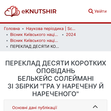
(c
Увійти
Головна
Наукова періодика | Scientific periodicals
Вісник Київського національного університету імені Тараса Шевченка. Східні мови та літератури | Bulletin of Taras Shevchenko National University of Kyiv. Oriental Languages and Literatures
2024
Вісник Київського національного університету імені Тараса Шевченка. Східні мови та літератури. Вип. 1(30)
ПЕРЕКЛАД ДЕСЯТИ КОРОТКИХ ОПОВІДАНЬ БЕЛЬКЕЙС СОЛЕЙМАНІ ЗІ ЗБІРКИ "ГРА У НАРЕЧЕНУ Й НАРЕЧЕНОГО"
ПЕРЕКЛАД ДЕСЯТИ КОРОТКИХ
ОПОВІДАНЬ
БЕЛЬКЕЙС СОЛЕЙМАНІ
ЗІ ЗБІРКИ "ГРА У НАРЕЧЕНУ Й
НАРЕЧЕНОГО"
Основні дані публікації