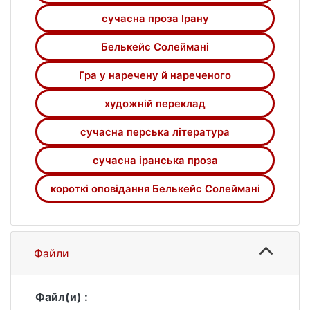
сучасна проза Ірану
Белькейс Солеймані
Гра у наречену й нареченого
художній переклад
сучасна перська література
сучасна іранська проза
короткі оповідання Белькейс Солеймані
Файли
Файл(и) :