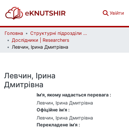
(c
Увійти
Головна
Структурні підрозділи Київського національного університету імені Тараса Шевченка та Організації | Faculties, Institutes and Departments of Taras Shevchenko National University of Kyiv and Organizations
Дослідники | Researchers
Левчин, Ірина Дмитрівна
Левчин, Ірина
Дмитрівна
Ім'я, якому надається перевага :
Левчин, Ірина Дмитрівна
Офіційне ім’я :
Левчин, Ірина Дмитрівна
Перекладене ім’я :