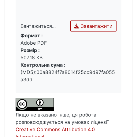
Завантажити
Вантажиться...
Формат :
Вантажиться...
Adobe PDF
Розмір :
507.18 KB
Контрольна сума :
(MD5):00a8824f7a8014f25cc9d97fa055
a3dd
Якщо не вказано інше, ця робота
розповсюджується на умовах ліцензії
Creative Commons Attribution 4.0
International