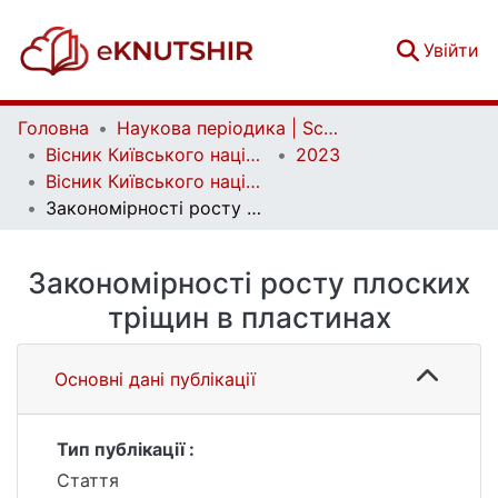
(c
Увійти
Головна
Наукова періодика | Scientific periodicals
Вісник Київського національного університету імені Тараса Шевченка. Фізико-математичні науки | Bulletin of Taras Shevchenko National University of Kyiv. Series: Physics and Mathematics
2023
Вісник Київського національного університету імені Тараса Шевченка. Фізико-математичні науки. № 2
Закономірності росту плоских тріщин в пластинах
Закономірності росту плоских
тріщин в пластинах
Основні дані публікації
Тип публікації :
Стаття