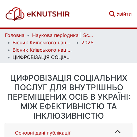
(c
Увійти
Головна
Наукова періодика | Scientific periodicals
Вісник Київського національного університету імені Тараса Шевченка. Соціальна робота | Bulletin of Taras Shevchenko National University of Kyiv. Social work
2025
Вісник Київського національного університету імені Тараса Шевченка. Соціальна робота. Вип. 1 (11)
ЦИФРОВІЗАЦІЯ СОЦІАЛЬНИХ ПОСЛУГ ДЛЯ ВНУТРІШНЬО ПЕРЕМІЩЕНИХ ОСІБ В УКРАЇНІ: МІЖ ЕФЕКТИВНІСТЮ ТА ІНКЛЮЗИВНІСТЮ
ЦИФРОВІЗАЦІЯ СОЦІАЛЬНИХ
ПОСЛУГ ДЛЯ ВНУТРІШНЬО
ПЕРЕМІЩЕНИХ ОСІБ В УКРАЇНІ:
МІЖ ЕФЕКТИВНІСТЮ ТА
ІНКЛЮЗИВНІСТЮ
Основні дані публікації