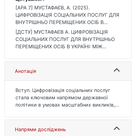
[APA 7] МУСТАФАЄВ, А. (2025).
ЦИФРОВІЗАЦІЯ СОЦІАЛЬНИХ ПОСЛУГ ДЛЯ
ВНУТРІШНЬО ПЕРЕМІЩЕНИХ ОСІБ В
УКРАЇНІ: МІЖ ЕФЕКТИВНІСТЮ ТА
[ДСТУ] МУСТАФАЄВ А. ЦИФРОВІЗАЦІЯ
ІНКЛЮЗИВНІСТЮ. Bulletin of Taras
СОЦІАЛЬНИХ ПОСЛУГ ДЛЯ ВНУТРІШНЬО
Shevchenko National University of Kyiv.
ПЕРЕМІЩЕНИХ ОСІБ В УКРАЇНІ: МІЖ
Social Work, 1(11), 29–34.
ЕФЕКТИВНІСТЮ ТА ІНКЛЮЗИВНІСТЮ.
https://doi.org/10.17721/2616-7786.2025/11-
Bulletin of Taras Shevchenko National
1/3
University of Kyiv. Social Work. 2025. Т. 1, №
Анотація
11. С. 29—34. DOI: 10.17721/2616-
7786.2025/11-1/3 (дата звернення:
25.07.2026).
Вступ. Цифровізація соціальних послуг
стала ключовим напрямом державної
політики в умовах масштабних викликів,
спричинених війною в Україні. Із 2022 року
різко зросла потреба в оперативному
наданні підтримки мільйонам внутрішньо
Напрями досліджень
переміщених осіб (ВПО), що актуалізувало