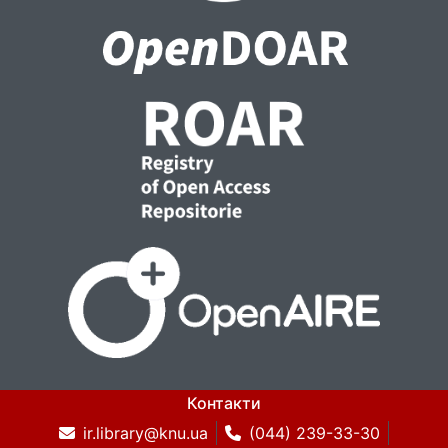
забезпечення на ранніх етапах їх
реалізації, долаючи недоліки та
обмеження існуючих методів захисту.
Практична цінність полягає в можливості
впровадження розробленого методу у
сучасні системи захисту інформації для
підвищення ефективності виявлення
безфайлових загроз на об’єктах
інформаційної діяльності, долаючи
недоліки існуючих методів виявлення
безфайлового шкідливого програмного
забезпечення.
Контакти
ir.library@knu.ua
(044) 239-33-30