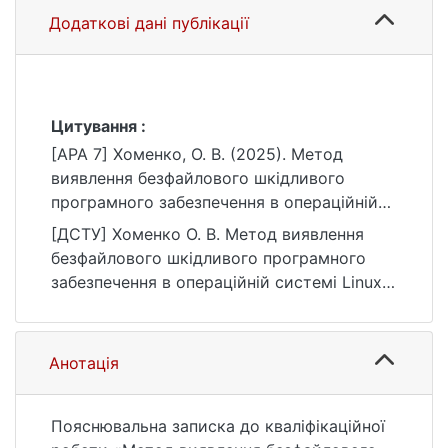
Додаткові дані публікації
Цитування :
[APA 7] Хоменко, О. В. (2025). Метод
виявлення безфайлового шкідливого
програмного забезпечення в операційній
системі Linux [Магістерська робота,
[ДСТУ] Хоменко О. В. Метод виявлення
Київський національний університет імені
безфайлового шкідливого програмного
Тараса Шевченка]. eKNUTSHIR.
забезпечення в операційній системі Linux :
https://ir.library.knu.ua/handle/15071834/8021
кваліфікаційна робота магістра : 125
Кібербезпека та захист інформації / наук.
кер. С. С. Бучик. Київ, 2025. 103 с. URL:
Анотація
https://ir.library.knu.ua/handle/15071834/8021
(дата звернення: 25.07.2026).
Пояснювальна записка до кваліфікаційної