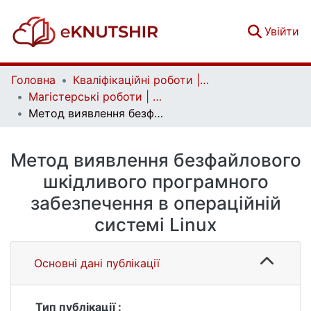
(c
Увійти
Головна
Кваліфікаційні роботи | Qualifying works
Магістерські роботи | Master's theses
Метод виявлення безфайлового шкідливого програмного забезпечення в операційній системі Linux
Метод виявлення безфайлового
шкідливого програмного
забезпечення в операційній
системі Linux
Основні дані публікації
Тип публікації :