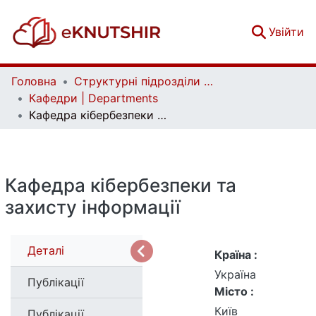
(c
Увійти
Головна
Структурні підрозділи Київського національного університету імені Тараса Шевченка та Організації | Faculties, Institutes and Departments of Taras Shevchenko National University of Kyiv and Organizations
Кафедри | Departments
Кафедра кібербезпеки та захисту інформації
Кафедра кібербезпеки та
захисту інформації
Деталі
Країна :
Україна
Публікації
Місто :
Київ
Публікації