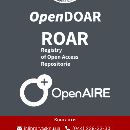
Контакти
ir.library@knu.ua
(044) 239-33-30