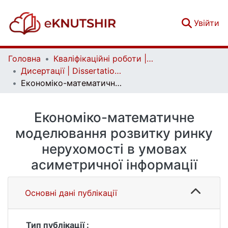
(c
Увійти
Головна
Кваліфікаційні роботи | Qualifying works
Дисертації | Dissertations
Економіко-математичне моделювання розвитку ринку нерухомості в умовах асиметричної інформації
Економіко-математичне
моделювання розвитку ринку
нерухомості в умовах
асиметричної інформації
Основні дані публікації
Тип публікації :