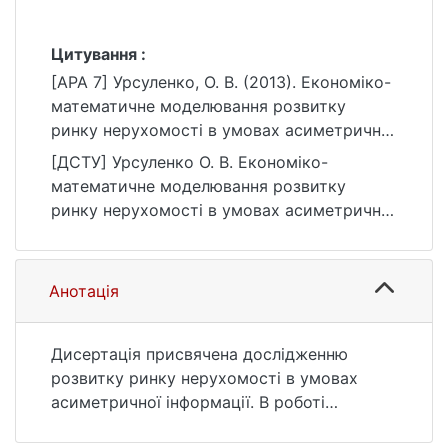
Цитування :
[APA 7] Урсуленко, О. В. (2013). Економіко-
математичне моделювання розвитку
ринку нерухомості в умовах асиметричної
інформації [Дис. канд. екон. наук,
[ДСТУ] Урсуленко О. В. Економіко-
Київський національний університет імені
математичне моделювання розвитку
Тараса Шевченка]. eKNUTSHIR.
ринку нерухомості в умовах асиметричної
https://ir.library.knu.ua/handle/123456789/70
інформації : дис. … канд. екон. наук : 05
16
Соціальні та поведінкові науки. Київ, 2013.
188 с. URL:
Анотація
https://ir.library.knu.ua/handle/123456789/70
16 (дата звернення: 25.07.2026).
Дисертація присвячена дослідженню
розвитку ринку нерухомості в умовах
асиметричної інформації. В роботі
досліджено прояви явища циклічності на