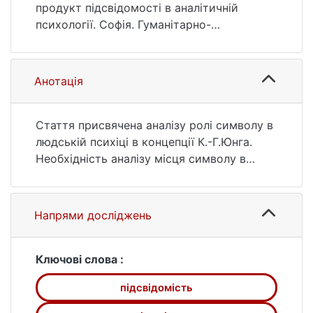
27–30.
продукт підсвідомості в аналітичній
https://ir.library.knu.ua/handle/15071834/1674
психології. Софія. Гуманітарно-
9
релігієзнавчий вісник. 2018. № 1(10). С. 27
—30. URL:
https://ir.library.knu.ua/handle/15071834/1674
Анотація
9 (дата звернення: 25.07.2026).
Стаття присвячена аналізу ролі символу в
людській психіці в концепції К.-Г.Юнга.
Необхідність аналізу місця символу в
підсвідомості людини обумовлена
розробкою нової методології в
дослідженні даного поняття. Метою статті
Напрями досліджень
є виявлення архетипів в підсвідомості
людини як закономірності психіки.
Акцентовано дослідницьку увагу на
Ключові слова :
розшифровці сновидінь як джерелі
підсвідомість
первісних думок людини.