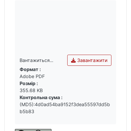
Завантажити
Вантажиться...
Формат :
Вантажиться...
Adobe PDF
Розмір :
355.68 KB
Контрольна сума :
(MD5):4d0ad54ba9152f3dea55597dd5b
b5b83