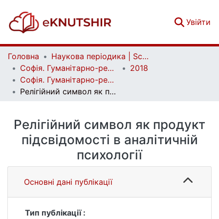
(c
Увійти
Головна
Наукова періодика | Scientific periodicals
Софія. Гуманітарно-релігієзнавчий вісник | Sophia. Human and Religious Studies Bulletin
2018
Софія. Гуманітарно-релігієзнавчий вісник. № 1 (10)
Релігійний символ як продукт підсвідомості в аналітичній психології
Релігійний символ як продукт
підсвідомості в аналітичній
психології
Основні дані публікації
Тип публікації :