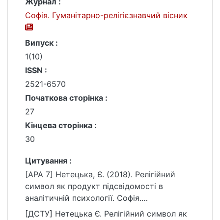
Журнал :
Софія. Гуманітарно-релігієзнавчий вісник
Випуск :
1(10)
ISSN :
2521-6570
Початкова сторінка :
27
Кінцева сторінка :
30
Цитування :
[APA 7] Нетецька, Є. (2018). Релігійний
символ як продукт підсвідомості в
аналітичній психології. Софія.
Гуманітарно-релігієзнавчий вісник, (1(10)),
[ДСТУ] Нетецька Є. Релігійний символ як