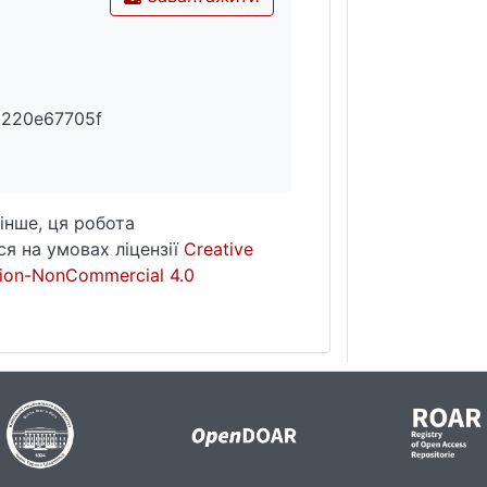
5220e67705f
інше, ця робота
я на умовах ліцензії
Creative
ion-NonCommercial 4.0