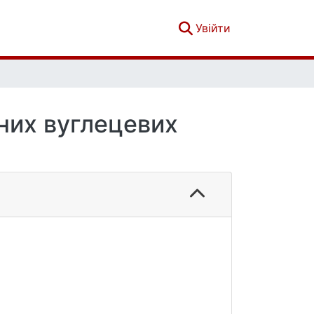
(current)
Увійти
аних вуглецевих