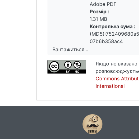
Adobe PDF
Розмір :
1.31 MB
Контрольна сума :
(MD5):752409680a
07b6b358ac4
Вантажиться...
Вантажиться...
Якщо не вказано 
розповсюджуєтьс
Commons Attribut
International