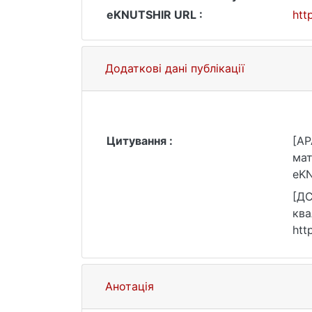
eKNUTSHIR URL :
htt
Додаткові дані публікації
Цитування :
[AP
мат
eKN
[ДС
ква
htt
Анотація