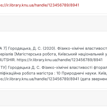
ps://ir.library.knu.ua/handle/123456789/8941
A 7] Городецька, Д. С. (2020). Фізико-хімічні властиво
еріалів [Магістерська робота, Київський національний у
UTSHIR. https://ir.library.knu.ua/handle/123456789/8941
ТУ] Городецька Д. С. Фізико-хімічні властивості фторал
ліфікаційна робота магістра : 10 Природничі науки. Київ,
ps://ir.library.knu.ua/handle/123456789/8941 (дата звернен