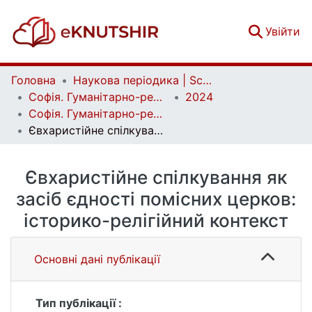
(c
Увійти
Головна
Наукова періодика | Scientific periodicals
Софія. Гуманітарно-релігієзнавчий вісник | Sophia. Human and Religious Studies Bulletin
2024
Софія. Гуманітарно-релігієзнавчий вісник. № 1 (23)
Євхаристійне спілкування як засіб єдності помісних церков: історико-релігійний контекст
Євхаристійне спілкування як
засіб єдності помісних церков:
історико-релігійний контекст
Основні дані публікації
Тип публікації :