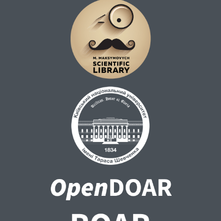
відмінності у підходах до євхаристійного
спілкування між цими традиціями.
Р е з у л ь т а т и . Підтверджено, що
Євхаристія відіграє ключову роль у
підтриманні та зміцненні духовної єдності
між помісними церквами. Через спільне
причастя віряни різних церков
висловлюють взаємне визнання, що
сприяє збереженню єдності
християнських громад навіть за наявності
адміністративних або політичних
розбіжностей.Водночас виявлено сучасні
виклики, такі як різні літургійні практики
та культурні відмінності, що ускладнюють
екуменічні зусилля. Аргументовано, що
спільне євхаристійне спілкування
залишається важливим інструментом для
відновлення єдності християнських