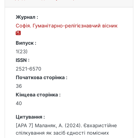
Журнал :
Софія. Гуманітарно-релігієзнавчий вісник
Випуск :
1(23)
ISSN :
2521-6570
Початкова сторінка :
36
Кінцева сторінка :
40
Цитування :
[APA 7] Маланяк, А. (2024). Євхаристійне
спілкування як засіб єдності помісних