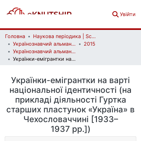
(c
Увійти
Головна
Наукова періодика | Scientific periodicals
Українознавчий альманах | Almanac of Ukrainian Studies
2015
Українознавчий альманах. Випуск 18
Українки-емігрантки на варті національної ідентичності (на прикладі діяльності Гуртка старших пластунок «Україна» в Чехословаччині [1933–1937 рр.])
Українки-емігрантки на варті
національної ідентичності (на
прикладі діяльності Гуртка
старших пластунок «Україна» в
Чехословаччині [1933–
1937 рр.])