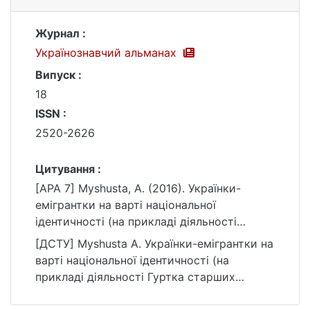
Журнал :
Українознавчий альманах
Випуск :
18
ISSN :
2520-2626
Цитування :
[APA 7] Myshusta, A. (2016). Українки-
емігрантки на варті національної
ідентичності (на прикладі діяльності
Гуртка старших пластунок «Україна» в
[ДСТУ] Myshusta A. Українки-емігрантки на
Чехословаччині [1933–1937 рр.]).
варті національної ідентичності (на
Українознавчий альманах, (18).
прикладі діяльності Гуртка старших
https://ir.library.knu.ua/handle/15071834/1773
пластунок «Україна» в Чехословаччині
9