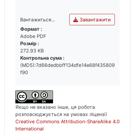
допомогової акції українського жіноцтва.
Спільно з членами Українського жіночого
союзу вони проводили благодійні акції по
Завантажити
Вантажиться...
збору одягу, взуття, книг для вихованців
Формат :
Вантажиться...
Українського дитячого притулку, а також
Adobe PDF
для дітей, які проживали в Західній
Розмір :
Україні. Окрім Українського жіночого
272.93 KB
союзу, члени гуртка старших пластунок
Контрольна сума :
«Україна» при організації та проведенні
(MD5):7d66dedbbff134dfe14e68f435809
новорічних / великодніх свят
f90
співпрацювали з Українською жіночою
національною радою.Ключові слова:
еміграція, міжвоєнний, жінки, пластунки,
ідентичність, Чехословаччина.
Якщо не вказано інше, ця робота
розповсюджується на умовах ліцензії
Creative Commons Attribution-ShareAlike 4.0
International