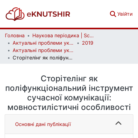
(c
Увійти
Головна
Наукова періодика | Scientific periodicals
Актуальні проблеми української лінгвістики: теорія і практика | Current issues of Ukrainian linguistics: theory and practice
2019
Актуальні проблеми української лінгвістики: теорія і практика. Вип. 39
Сторітелінг як поліфункціональний інструмент сучасної комунікації: мовностилістичні особливості
Сторітелінг як
поліфункціональний інструмент
сучасної комунікації:
мовностилістичні особливості
Основні дані публікації