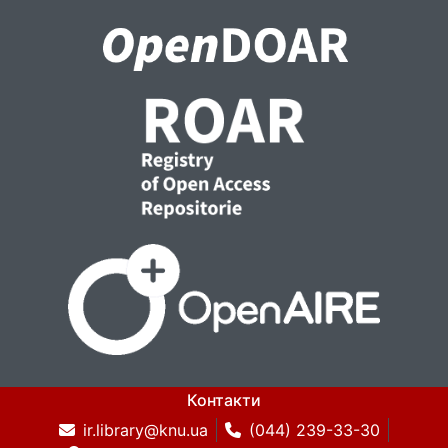
Контакти
ir.library@knu.ua
(044) 239-33-30