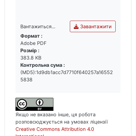
вдалося репрезентувати нашу країну по-
новому й втілити в життя мрії багатьох
пересічних громадян. Вивчення різних
Завантажити
Вантажиться...
видів історій показало, що для
Формат :
сторітелінгу характерними є такі
Вантажиться...
Adobe PDF
мовностилістичні засоби: емоційно
Розмір :
забарвлена лексика, типова для
383.8 KB
художнього, масмедійного й розмовного
Контрольна сума :
стилів, іншомовні слова, жаргонізми,
(MD5):1d9db1acc7d7710f640257a16552
сленгові вирази, фразеологізми, метафори,
5838
персоніфікація, риторичні конструкції,
прийоми градації, контрасту, повтору.
Серед частин мови домінують дієслова,
які інтенсифікують і динамізують
розповідь.
Якщо не вказано інше, ця робота
розповсюджується на умовах ліцензії
Creative Commons Attribution 4.0