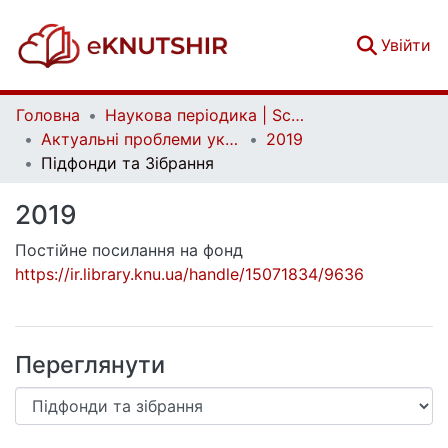
(c
Увійти
Головна
Наукова періодика | Scientific periodicals
Актуальні проблеми української лінгвістики: теорія і практика | Current issues of Ukrainian linguistics: theory and practice
2019
Підфонди та Зібрання
2019
Постійне посилання на фонд
https://ir.library.knu.ua/handle/15071834/9636
Переглянути