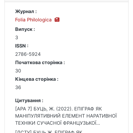
Журнал :
Folia Philologica
Випуск :
3
ISSN :
2786-5924
Початкова сторінка :
30
Кінцева сторінка :
36
Цитування :
[APA 7] БУЦЬ, Ж. (2022). ЕПІГРАФ ЯК
МАНІПУЛЯТИВНИЙ ЕЛЕМЕНТ НАРАТИВНОЇ
ТЕХНІКИ СУЧАСНОЇ ФРАНЦУЗЬКОЇ
ЖІНОЧОЇ ПРОЗИ. Folia Philologica, (3), 30–
[ДСТУ] БУЦЬ Ж. ЕПІГРАФ ЯК