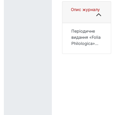
Опис журналу
Періодичне
видання «Folia
Philologica»
націлене
(призначене/
зорієнтоване)
на
оприлюднення
новітніх
результатів
наукових
досліджень з
актуальних
проблем