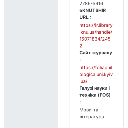
2786-5916
eKNUTSHIR
URL :
https://ir.library
.knu.ua/handle/
15071834/245
2
Сайт журналу
:
https://foliaphil
ologica.uni.kyiv
.ua/
Галузі науки і
техніки (FOS)
:
Мови та
література