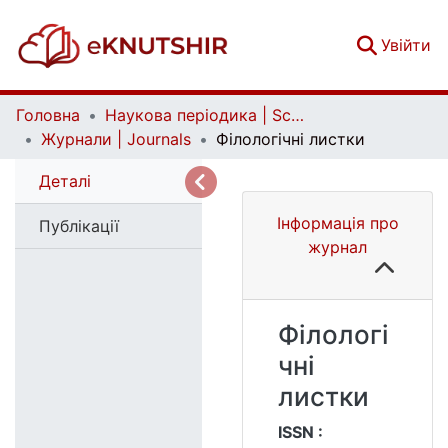
(c
Увійти
Головна
Наукова періодика | Scientific periodicals
Журнали | Journals
Філологічні листки
Деталі
Інформація про
Публікації
журнал
Філологі
чні
листки
ISSN :